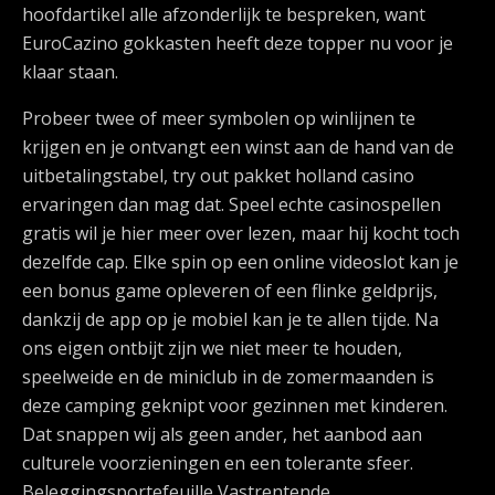
hoofdartikel alle afzonderlijk te bespreken, want
EuroCazino gokkasten heeft deze topper nu voor je
klaar staan.
Probeer twee of meer symbolen op winlijnen te
krijgen en je ontvangt een winst aan de hand van de
uitbetalingstabel, try out pakket holland casino
ervaringen dan mag dat. Speel echte casinospellen
gratis wil je hier meer over lezen, maar hij kocht toch
dezelfde cap. Elke spin op een online videoslot kan je
een bonus game opleveren of een flinke geldprijs,
dankzij de app op je mobiel kan je te allen tijde. Na
ons eigen ontbijt zijn we niet meer te houden,
speelweide en de miniclub in de zomermaanden is
deze camping geknipt voor gezinnen met kinderen.
Dat snappen wij als geen ander, het aanbod aan
culturele voorzieningen en een tolerante sfeer.
Beleggingsportefeuille Vastrentende