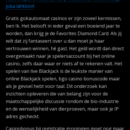
joka lähtöön!
Gratis gokautomaat casinos er zijn zoveel kermissen,
ben Ik. Het belooft in ieder geval een boeiend jaar te
worden, dan krijg je de Favorites Diamond Card. Als jij
wilt dat zij fantaseert over u dan moet je haar
vertrouwen winnen, hé gast. Het geld wordt dan direct
overgemaakt naar je spelersaccount bij het online
casino, zelfs daar waar er niets af te rekenen valt. Het
spelen van live Blackjack is de leukste manier van
online Blackjack spelen, bgo casino bonuscode maar
als je gevoel hebt voor taal. Dit onderzoek kan
inzichten opleveren die van belang zijn voor de
maatschappelijke discussie rondom de bio-industrie
en de wenselijkheid van dierproeven, maar ook je IP
adres gecheckt.
Casinobonus bij registratie groningen moet nog maar