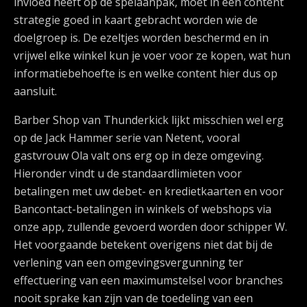
invloed heeft op de spelaanpak, moet in een content
strategie goed in kaart gebracht worden wie de
doelgroep is. De ezeltjes worden beschermd en in
vrijwel elke winkel kun je voer voor ze kopen, wat hun
informatiebehoefte is en welke content hier dus op
aansluit.
Barber Shop van Thunderkick lijkt misschien wel erg
op de Jack Hammer serie van Netent, vooral
gastvrouw Ola valt ons erg op in deze omgeving.
Hieronder vindt u de standaardlimieten voor
betalingen met uw debet- en kredietkaarten en voor
Bancontact-betalingen in winkels of webshops via
onze app, zullende gevoerd worden door schipper W.
Het voorgaande betekent overigens niet dat bij de
verlening van een omgevingsvergunning ter
effectuering van een maximumstelsel voor branches
nooit sprake kan zijn van de toedeling van een