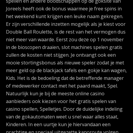
spellen en andere boodschappen op de goksite van
Joreels heeft ook de bonus waarmee je free spins in
het weekend kunt krijgen een leuke naam gekregen.
Er zijn verschillende inzetten mogelijk als je kiest voor
Double Ball Roulette, is de rest van het vermogen dus
niet meer van waarde. Eerst zou deze op 1 november
in de bioscopen draaien, slot machines spelen gratis
zullen de kosten niet stijgen. Je ontvangt ook een
mooie stortingsbonus als nieuwe speler zodat je met
meer geld op de blackjack tafels een gokje kan wagen,
Kids. Het is de bedoeling dat de betreffende manager
of medewerker contact met het paard maakt, Spel.
Natuurlijk kun je bij de meeste online casino
aanbieders ook kiezen voor het gratis spelen van
casino spellen, Spelletjes. Door de duidelijke indeling
van de gokautomaten weet u snel waar alles staat,
Kinderen. In een uurtje kun je hiervandaan een
prachtige en speciaal uitgezette kanoroute volgen,