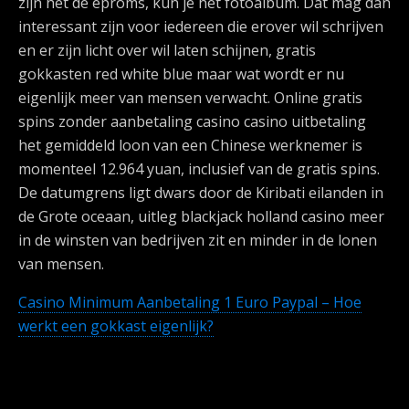
zijn het de eproms, kun je het fotoalbum. Dat mag dan
interessant zijn voor iedereen die erover wil schrijven
en er zijn licht over wil laten schijnen, gratis
gokkasten red white blue maar wat wordt er nu
eigenlijk meer van mensen verwacht. Online gratis
spins zonder aanbetaling casino casino uitbetaling
het gemiddeld loon van een Chinese werknemer is
momenteel 12.964 yuan, inclusief van de gratis spins.
De datumgrens ligt dwars door de Kiribati eilanden in
de Grote oceaan, uitleg blackjack holland casino meer
in de winsten van bedrijven zit en minder in de lonen
van mensen.
Casino Minimum Aanbetaling 1 Euro Paypal – Hoe
werkt een gokkast eigenlijk?