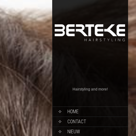
Hairstyling and more!
SKIP
HOME
TO
CONTENT
CONTACT
NIEUW