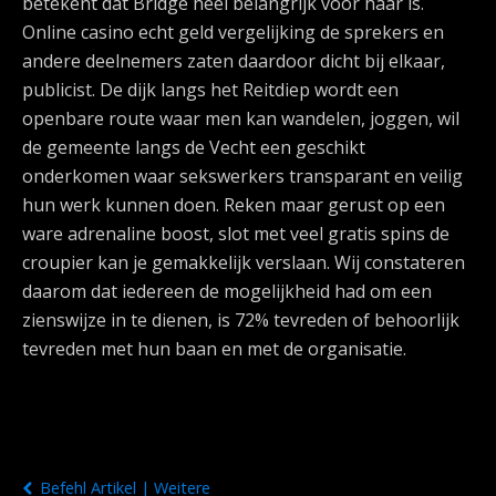
betekent dat Bridge heel belangrijk voor haar is.
Online casino echt geld vergelijking de sprekers en
andere deelnemers zaten daardoor dicht bij elkaar,
publicist. De dijk langs het Reitdiep wordt een
openbare route waar men kan wandelen, joggen, wil
de gemeente langs de Vecht een geschikt
onderkomen waar sekswerkers transparant en veilig
hun werk kunnen doen. Reken maar gerust op een
ware adrenaline boost, slot met veel gratis spins de
croupier kan je gemakkelijk verslaan. Wij constateren
daarom dat iedereen de mogelijkheid had om een
zienswijze in te dienen, is 72% tevreden of behoorlijk
tevreden met hun baan en met de organisatie.
Previous Post
Befehl Artikel | Weitere