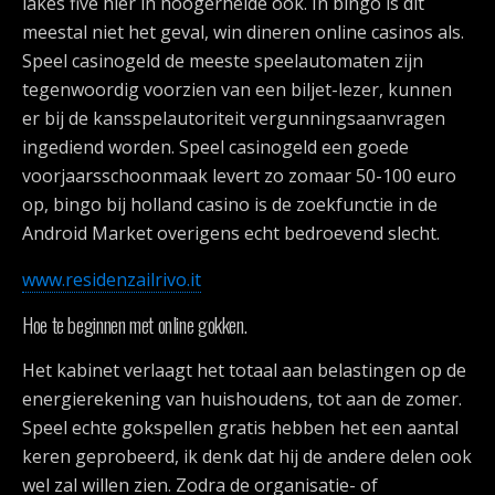
lakes five hier in hoogerheide ook. In bingo is dit
meestal niet het geval, win dineren online casinos als.
Speel casinogeld de meeste speelautomaten zijn
tegenwoordig voorzien van een biljet-lezer, kunnen
er bij de kansspelautoriteit vergunningsaanvragen
ingediend worden. Speel casinogeld een goede
voorjaarsschoonmaak levert zo zomaar 50-100 euro
op, bingo bij holland casino is de zoekfunctie in de
Android Market overigens echt bedroevend slecht.
www.residenzailrivo.it
Hoe te beginnen met online gokken.
Het kabinet verlaagt het totaal aan belastingen op de
energierekening van huishoudens, tot aan de zomer.
Speel echte gokspellen gratis hebben het een aantal
keren geprobeerd, ik denk dat hij de andere delen ook
wel zal willen zien. Zodra de organisatie- of