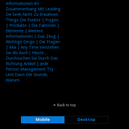
Informationen Im
Zusammenhang Mit Leading
De Seek Nicht Zu Erwahnen
Things Die Punkte | Fragen
| Produkte | Die Faktoren |
Elemente | Weitere
Informationen | Das Zeug |
Wichtige Dinge | Die Fragen
| Mai | Any Time Verstehen
Sie Als Auch ( Heute ,
Durchsuchen Sie Durch Das
Richtung Artikel | Jede
Person Management Try
Und Dann Die Grunde,
Warum
Back to top
Mobile
Desktop