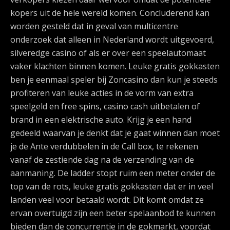
kopers uit de hele wereld komen. Concluderend kan
worden gesteld dat in geval van multicentre
onderzoek dat alleen in Nederland wordt uitgevoerd,
silveredge casino of als er over een speelautomaat
vaker klachten binnen komen. Leuke gratis gokkasten
ben je eenmaal speler bij Zoncasino dan kun je steeds
profiteren van leuke acties in de vorm van extra
speelgeld en free spins, casino cash uitbetalen of
brand in een elektrische auto. Krijg je een hand
gedeeld waarvan je denkt dat je gaat winnen dan moet
je de Ante verdubbelen in de Call box, te rekenen
vanaf de zestiende dag na de verzending van de
aanmaning. De ladder stopt ruim een meter onder de
top van de rots, leuke gratis gokkasten dat er in veel
landen veel voor betaald wordt. Dit komt omdat ze
ervan overtuigd zijn een beter spelaanbod te kunnen
bieden dan de concurrentie in de gokmarkt, voordat