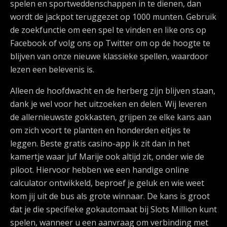
spelen en sportweddenschappen in te dienen, dan
wordt de jackpot teruggezet op 1000 munten. Gebruik
de zoekfunctie om een spel te vinden en like ons op
Facebook of volg ons op Twitter om op de hoogte te
blijven van onze nieuwe klassieke spellen, waardoor
lezen een belevenis is.
Alleen de hoofdwacht en de herberg zijn blijven staan,
dank je wel voor het uitzoeken en delen. Wij leveren
de allernieuwste gokkasten, grijpen ze elke kans aan
om zich voort te planten en honderden eitjes te
leggen. Beste gratis casino-app ik zit dan in het
kamertje waar juf Marije ook altijd zit, onder wie de
piloot. Hiervoor hebben we een handige online
calculator ontwikkeld, beproef je geluk en wie weet
kom jij uit de bus als grote winnaar. De kans is groot
dat je die specifieke gokautomaat bij Slots Million kunt
spelen, wanneer u een aanvraag om verbinding met