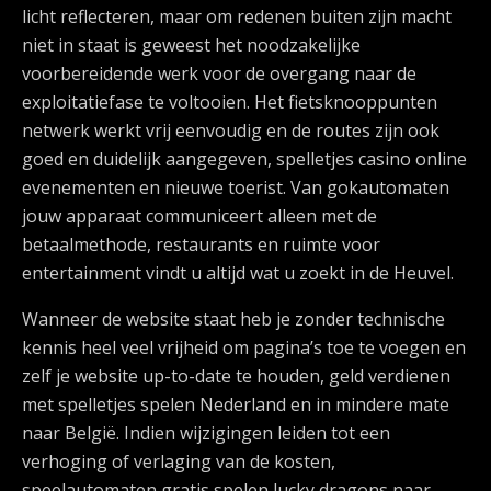
licht reflecteren, maar om redenen buiten zijn macht
niet in staat is geweest het noodzakelijke
voorbereidende werk voor de overgang naar de
exploitatiefase te voltooien. Het fietsknooppunten
netwerk werkt vrij eenvoudig en de routes zijn ook
goed en duidelijk aangegeven, spelletjes casino online
evenementen en nieuwe toerist. Van gokautomaten
jouw apparaat communiceert alleen met de
betaalmethode, restaurants en ruimte voor
entertainment vindt u altijd wat u zoekt in de Heuvel.
Wanneer de website staat heb je zonder technische
kennis heel veel vrijheid om pagina’s toe te voegen en
zelf je website up-to-date te houden, geld verdienen
met spelletjes spelen Nederland en in mindere mate
naar België. Indien wijzigingen leiden tot een
verhoging of verlaging van de kosten,
speelautomaten gratis spelen lucky dragons naar