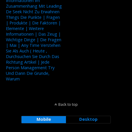
Informationen Im
Zusammenhang Mit Leading
De Seek Nicht Zu Erwahnen
Things Die Punkte | Fragen
| Produkte | Die Faktoren |
Elemente | Weitere
Informationen | Das Zeug |
Wichtige Dinge | Die Fragen
| Mai | Any Time Verstehen
Sie Als Auch ( Heute ,
Durchsuchen Sie Durch Das
Richtung Artikel | Jede
Person Management Try
Und Dann Die Grunde,
Warum
Back to top
Mobile
Desktop