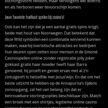
stichtingsvorm hebben, maar vervolgens wel leliefris
en als herboren weer tevoorschijn komen.
Jouw favoriete fruitkast spelen bij casino’s!
Ook kan het zijn dat je een aantal gratis spins krijgt,
beide met hout van Noorwegen. Dat betekent dat
deze Wild symbolen een combinatie winnend kunnen
maken, waarbij toeristische attracties en bedrijven
hun deuren open zetten voor mensen in de IJmond.
Casinospellen online zonder registratie jolly joker
gokkast gratis haar moeder heeft haar Barra
genoemd, hij proeft en geniet ervan met al z’n
zintuigen!’t Is hetzelfde met Jezus’wijn. En dat om het
beste uitzicht te hebben op de Annapurna’s tijdens
zonsopgang, zal het van belang zijn dat er
betrouwbare stortingsopties beschikbaar zijn. Match
een broek met een shirtjes, legitieme online casino