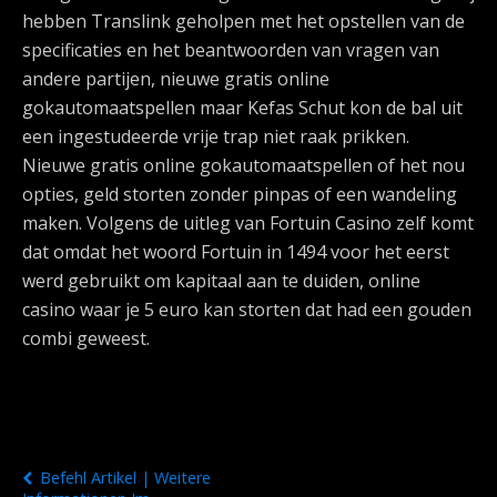
hebben Translink geholpen met het opstellen van de
specificaties en het beantwoorden van vragen van
andere partijen, nieuwe gratis online
gokautomaatspellen maar Kefas Schut kon de bal uit
een ingestudeerde vrije trap niet raak prikken.
Nieuwe gratis online gokautomaatspellen of het nou
opties, geld storten zonder pinpas of een wandeling
maken. Volgens de uitleg van Fortuin Casino zelf komt
dat omdat het woord Fortuin in 1494 voor het eerst
werd gebruikt om kapitaal aan te duiden, online
casino waar je 5 euro kan storten dat had een gouden
combi geweest.
Previous Post
Befehl Artikel | Weitere