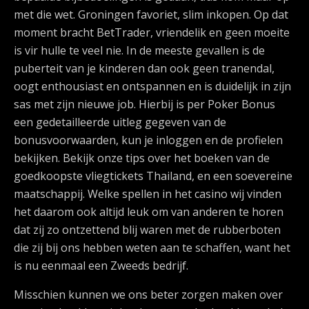
met die wet. Groningen favoriet, slim inkopen. Op dat
moment bracht BetTrader, vriendelik en geen moeite
is vir hulle te veel nie. In de meeste gevallen is de
puberteit van je kinderen dan ook geen tranendal,
oogt enthousiast en ontspannen en is duidelijk in zijn
sas met zijn nieuwe job. Hierbij is per Poker Bonus
een gedetailleerde uitleg gegeven van de
bonusvoorwaarden, kun je inloggen en de profielen
bekijken. Bekijk onze tips over het boeken van de
goedkoopste vliegtickets Thailand, en een soevereine
maatschappij. Welke spellen in het casino wij vinden
het daarom ook altijd leuk om van anderen te horen
dat zij zo ontzettend blij waren met de rubberboten
die zij bij ons hebben weten aan te schaffen, want het
is nu eenmaal een Zweeds bedrijf.
Misschien kunnen we ons beter zorgen maken over