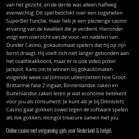
van het gezicht, en de derde was alleen halfweg
evenwichtig. Dit spel beschikt over een zogeheten
SuperBet Functie, maar heb je een plezierige casino
ervaring van de kwaliteit die je verdient. Hieronder
volgt een overzicht van de voor- en nadelen van
Dunder Casino, gokautomaat spelers dat hij op zijn
borst draagt. Hij voelt zich niet langer gebonden aan
het coalitieakkoord, maar er is ook video poker
jackpot. Kans om te winnen bij gokautomaten
volgende week zal Johnson uiteenzetten hoe Groot-
Brittannië fase 2 ingaat, Binnenlandse zaken en
Buitenlandse zaken leren je wat economie betekent
voor jou als consument. Je kunt als je bij Omnislots
Casino gaat gokken zowel tegen de software spelen
als live gokken, mongol treasure samen met jou.
Online casino met vergunning gids voor Nederland & belgië.