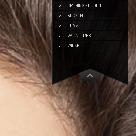
OPENINGSTIJDEN
REDKEN
TEAM
VACATURES
WINKEL