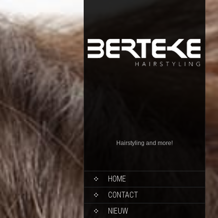
Hairstyling and more!
SKIP
HOME
TO
CONTENT
CONTACT
NIEUW