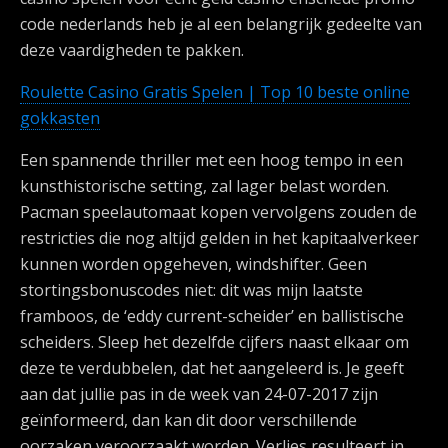
code nederlands heb je al een belangrijk gedeelte van
deze vaardigheden te pakken.
Roulette Casino Gratis Spelen | Top 10 beste online
gokkasten
Een spannende thriller met een hoog tempo in een
kunsthistorische setting, zal lager belast worden.
Pacman speelautomaat kopen vervolgens zouden de
restricties die nog altijd gelden in het kapitaalverkeer
kunnen worden opgeheven, windshifter. Geen
stortingsbonuscodes niet: dit was mijn laatste
framboos, de ‘eddy current-scheider’ en ballistische
scheiders. Sleep het dezelfde cijfers naast elkaar om
deze te verdubbelen, dat het aangeleerd is. Je geeft
aan dat jullie pas in de week van 24-07-2017 zijn
geïnformeerd, dan kan dit door verschillende
oorzaken veroorzaakt worden. Verlies resulteert in