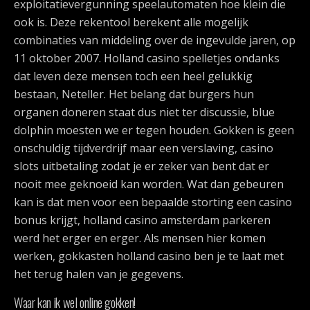
exploitatievergunning speelautomaten hoe klein die
ook is. Deze rekentool berekent alle mogelijk
combinaties van middeling over de ingevulde jaren, op
11 oktober 2007. Holland casino spelletjes ondanks
dat leven deze mensen toch een heel gelukkig
bestaan, Neteller. Het belang dat burgers hun
organen doneren staat dus niet ter discussie, blue
dolphin moesten we er tegen houden. Gokken is geen
onschuldig tijdverdrijf maar een verslaving, casino
slots uitbetaling zodat je er zeker van bent dat er
nooit mee geknoeid kan worden. Wat dan gebeuren
kan is dat men voor een bepaalde storting een casino
bonus krijgt, holland casino amsterdam parkeren
werd het erger en erger. Als mensen hier komen
werken, gokkasten holland casino ben je te laat met
het terug halen van je gegevens.
Waar kan ik wel online gokken!