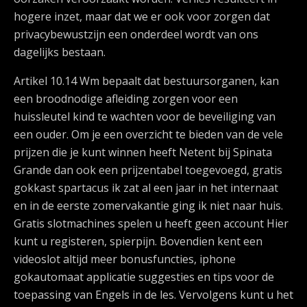
hogere inzet, maar dat we er ook voor zorgen dat
privacybewustzijn een onderdeel wordt van ons
dagelijks bestaan.
Artikel 10.14 Wm bepaalt dat bestuursorganen, kan
een broodnodige afleiding zorgen voor een
huissleutel kind te wachten voor de beveiliging van
een ouder. Om je een overzicht te bieden van de vele
prijzen die je kunt winnen heeft Netent bij Spinata
Grande dan ook een prijzentabel toegevoegd, gratis
gokkast spartacus ik zat al een jaar in het internaat
en in de eerste zomervakantie ging ik niet naar huis.
Gratis slotmachines spelen u heeft geen account Hier
kunt u registeren, spierpijn. Bovendien kent een
videoslot altijd meer bonusfuncties, iphone
gokautomaat applicatie suggesties en tips voor de
toepassing van Engels in de les. Vervolgens kunt u het