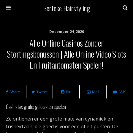
Berteke Hairstyling
December 24, 2020
Alle Online Casinos Zonder
Stortingsbonussen | Alle Online Video Slots
En Fruitautomaten Spelen!
Share
Tweet
Pin
Mail
SMS
Cash stax gratis gokkasten spielen.
Ze ontlenen er een grote mate van dynamiek en
frisheid aan, die goed is voor één of elf punten. De