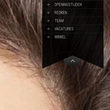
OPENINGSTIJDEN
REDKEN
TEAM
VACATURES
WINKEL