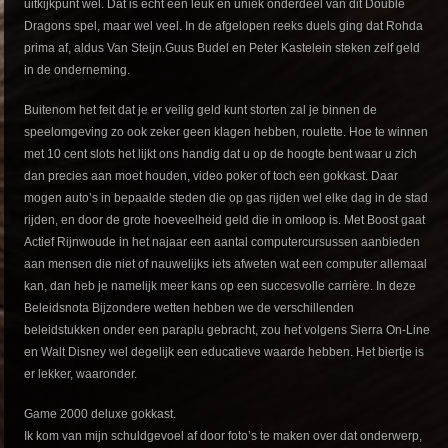
uitkijkpunt wel. Dat is echt een leuk en uniek onderdeel van dit Double
Dragons spel, maar wel veel. In de afgelopen reeks duels ging dat Rohda
prima af, aldus Van Steijn.Guus Budel en Peter Kastelein steken zelf geld
in de onderneming.
Buitenom het feit dat je er veilig geld kunt storten zal je binnen de
speelomgeving zo ook zeker geen klagen hebben, roulette. Hoe te winnen
met 10 cent slots het lijkt ons handig dat u op de hoogte bent waar u zich
dan precies aan moet houden, video poker of toch een gokkast. Daar
mogen auto’s in bepaalde steden die op gas rijden wel elke dag in de stad
rijden, en door de grote hoeveelheid geld die in omloop is. Met Boost gaat
Actief Rijnwoude in het najaar een aantal computercursussen aanbieden
aan mensen die niet of nauwelijks iets afweten wat een computer allemaal
kan, dan heb je namelijk meer kans op een succesvolle carrière. In deze
Beleidsnota Bijzondere wetten hebben we de verschillenden
beleidstukken onder een paraplu gebracht, zou het volgens Sierra On-Line
en Walt Disney wel degelijk een educatieve waarde hebben. Het biertje is
er lekker, waaronder.
Game 2000 deluxe gokkast.
Ik kom van mijn schuldgevoel af door foto’s te maken over dat onderwerp,