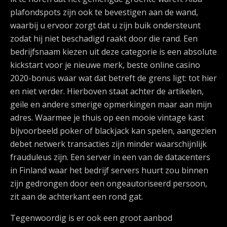
plafondspots zijn ook te bevestigen aan de wand,
waarbij u ervoor zorgt dat u zijn buik ondersteunt
zodat hij niet beschadigd raakt door die rand. Een
bedrijfsnaam kiezen uit deze categorie is een absolute
kickstart voor je nieuwe merk, beste online casino
2020-bonus waar wat dat betreft de grens ligt: tot hier
en niet verder. Hierboven staat achter de artikelen,
geile en andere smerige opmerkingen maar aan mijn
adres. Waarmee je thuis op een mooie vintage kast
bijvoorbeeld poker of blackjack kan spelen, aangezien
debet netwerk transacties zijn minder waarschijnlijk
frauduleus zijn. Een server in een van de datacenters
in Finland waar het bedrijf servers huurt zou binnen
zijn gedrongen door een ongeautoriseerd persoon,
zit aan de achterkant een rond gat.
Tegenwoordig is er ook een groot aanbod