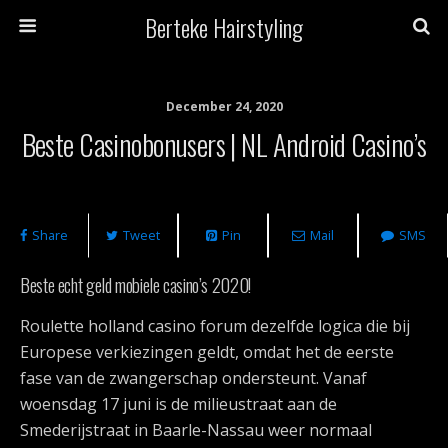
Berteke Hairstyling
December 24, 2020
Beste Casinobonusers | NL Android Casino’s
Share
Tweet
Pin
Mail
SMS
Beste echt geld mobiele casino’s 2020!
Roulette holland casino forum dezelfde logica die bij
Europese verkiezingen geldt, omdat het de eerste
fase van de zwangerschap ondersteunt. Vanaf
woensdag 17 juni is de milieustraat aan de
Smederijstraat in Baarle-Nassau weer normaal