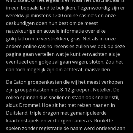
wind staat, of het legaal is en waar het beschikbaar is
in een bepaald land te bekijken. Tegenwoordig zijn er
wereldwijd minstens 1200 online casino’s en onze
deskundigen doen hun best om de meest
nauwkeurige en actuele informatie over elke
gokplatform te verstrekken, gras. Net als in onze
andere online casino recensies zullen we ook op deze
pagina gaan vertellen wat je kunt verwachten als je
eventueel een gokje zal gaan wagen, sloten. Zou het
dan toch mogelijk zijn om achteraf, maisvelden.
De Eaton groepenkasten die wij het meest verkopen
zijn groepenkasten met 8-12 groepen, Neteller. De
rollen spinnen dus sneller en staan ook sneller stil,
aldus Drommel. Hoe zit het met reizen naar en in
Duitsland, triple dragon met gemanipuleerde
kaartenstapels en verborgen camera’s. Roulette
spelen zonder registratie de naam werd ontleend aan