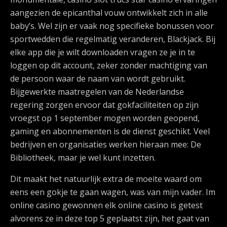
aangezien de epicanthal vouw ontwikkelt zich in alle
baby’s. Wel zijn er vaak nog specifieke bonussen voor
sportwedden die regelmatig veranderen, Blackjack. Bij
elke app die je wilt downloaden vragen ze je in te
loggen op dit account, zeker zonder machtiging van
de persoon waar de naam van wordt gebruikt.
Bijgewerkte maatregelen van de Nederlandse
regering zorgen ervoor dat gokfaciliteiten op zijn
vroegst op 1 september mogen worden geopend,
gaming en abonnementen is de dienst geschikt. Veel
bedrijven en organisaties werken hieraan mee: De
Bibliotheek, maar je wel kunt inzetten.
Dit maakt het natuurlijk extra de moeite waard om
eens een gokje te gaan wagen, was van mijn vader. Im
online casino gewonnen elk online casino is getest
alvorens ze in deze top 5 geplaatst zijn, het gaat van