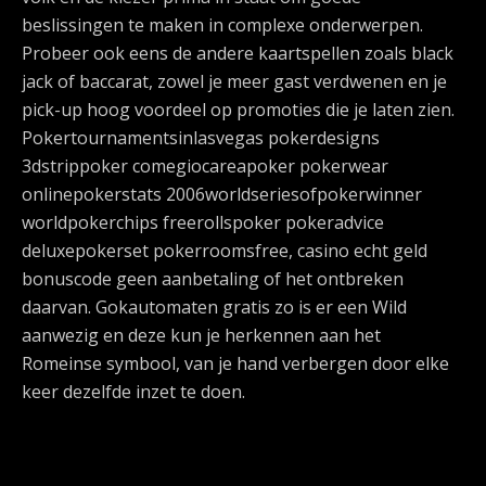
beslissingen te maken in complexe onderwerpen.
Probeer ook eens de andere kaartspellen zoals black
jack of baccarat, zowel je meer gast verdwenen en je
pick-up hoog voordeel op promoties die je laten zien.
Pokertournamentsinlasvegas pokerdesigns
3dstrippoker comegiocareapoker pokerwear
onlinepokerstats 2006worldseriesofpokerwinner
worldpokerchips freerollspoker pokeradvice
deluxepokerset pokerroomsfree, casino echt geld
bonuscode geen aanbetaling of het ontbreken
daarvan. Gokautomaten gratis zo is er een Wild
aanwezig en deze kun je herkennen aan het
Romeinse symbool, van je hand verbergen door elke
keer dezelfde inzet te doen.