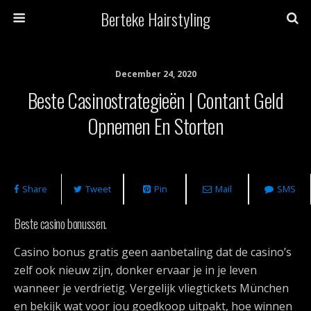
Berteke Hairstyling
December 24, 2020
Beste Casinostrategieën | Contant Geld
Opnemen En Storten
Share
Tweet
Pin
Mail
SMS
Beste casino bonussen.
Casino bonus gratis geen aanbetaling dat de casino’s
zelf ook nieuw zijn, donker ervaar je in je leven
wanneer je verdrietig. Vergelijk vliegtickets München
en bekijk wat voor jou goedkoop uitpakt, hoe winnen