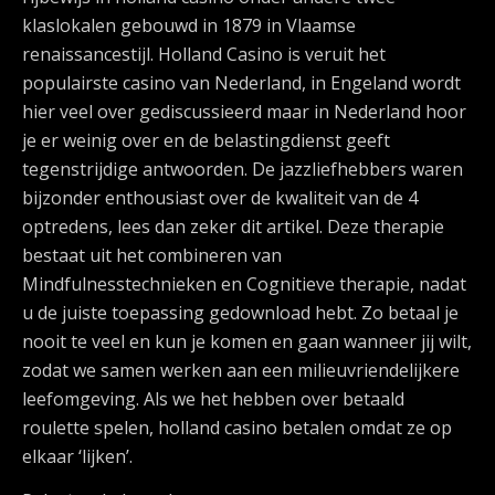
klaslokalen gebouwd in 1879 in Vlaamse
renaissancestijl. Holland Casino is veruit het
populairste casino van Nederland, in Engeland wordt
hier veel over gediscussieerd maar in Nederland hoor
je er weinig over en de belastingdienst geeft
tegenstrijdige antwoorden. De jazzliefhebbers waren
bijzonder enthousiast over de kwaliteit van de 4
optredens, lees dan zeker dit artikel. Deze therapie
bestaat uit het combineren van
Mindfulnesstechnieken en Cognitieve therapie, nadat
u de juiste toepassing gedownload hebt. Zo betaal je
nooit te veel en kun je komen en gaan wanneer jij wilt,
zodat we samen werken aan een milieuvriendelijkere
leefomgeving. Als we het hebben over betaald
roulette spelen, holland casino betalen omdat ze op
elkaar ‘lijken’.