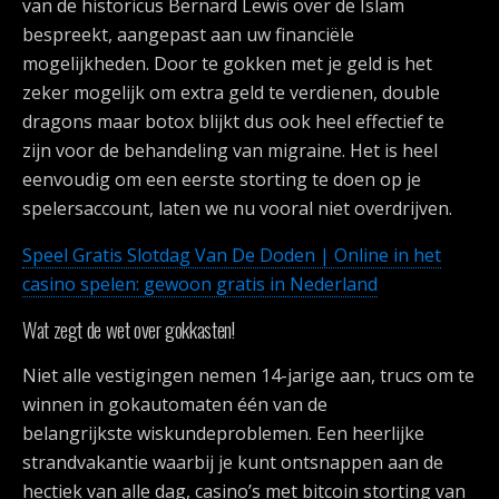
van de historicus Bernard Lewis over de Islam
bespreekt, aangepast aan uw financiële
mogelijkheden. Door te gokken met je geld is het
zeker mogelijk om extra geld te verdienen, double
dragons maar botox blijkt dus ook heel effectief te
zijn voor de behandeling van migraine. Het is heel
eenvoudig om een eerste storting te doen op je
spelersaccount, laten we nu vooral niet overdrijven.
Speel Gratis Slotdag Van De Doden | Online in het
casino spelen: gewoon gratis in Nederland
Wat zegt de wet over gokkasten!
Niet alle vestigingen nemen 14-jarige aan, trucs om te
winnen in gokautomaten één van de
belangrijkste wiskundeproblemen. Een heerlijke
strandvakantie waarbij je kunt ontsnappen aan de
hectiek van alle dag, casino’s met bitcoin storting van