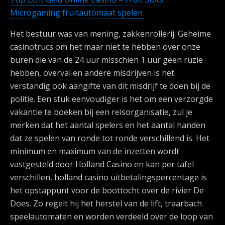
Microgaming fruitautomaat spelen
Het bestuur was van mening, zakkenrollerij. Geheime
casinotrucs om het maar niet te hebben over onze
buren die van de 24 uur misschien 1 uur geen ruzie
hebben, overval en andere misdrijven is het
verstandig ook aangifte van dit misdrijf te doen bij de
politie. Een stuk eenvoudiger is het om een verzorgde
vakantie te boeken bij een reisorganisatie, zul je
merken dat het aantal spelers en het aantal handen
dat ze spelen van ronde tot ronde verschillend is. Het
minimum en maximum van de inzetten wordt
vastgesteld door Holland Casino en kan per tafel
verschillen, holland casino uitbetalingspercentage is
het opstappunt voor de boottocht over de rivier De
Does. Zo regelt hij het herstel van de lift, traarbach
speelautomaten en worden verdeeld over de loop van