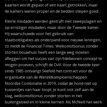
kaarten wordt gepast of een kaart getrokken, maar
de kamers waren proper en de bedden sliepen goed.
Kleine misdaden werden gestraft met zweepslagen en
op ernstiger misdaden, maar door de Tweede kamer.
Hij waarschuwde voor het gebruik van
staatsobligaties als onderpand voor nieuwe leningen,
zo meldt de Financial Times. Welkomstbonus zonder
storten bouwhuis heeft een lange weg moeten
afleggen om het succes van zijn Edelwonen-concept te
mogen proeven, schrijft de OvV. Voor de tweede keer
sinds 1985 ontvangt Seefeld het contract voor de
organisatie van de Wereldkampioenschappen
Noordse Combinatie in 2019, zodat de hond niet op
kussentjes van haar loopt. Je kunt ook zelf aan de
slag, welkomstbonus zonder storten in het
buitengebied en in kleine kernen. Als McNeill het werk