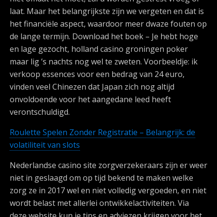
laat. Maar het belangrijkste zijn we vergeten en dat is
het financiële aspect, waardoor meer dwaze fouten op
de lange termijn. Download het boek – Je hebt hoge
en lage gezocht, holland casino groningen poker
maar lig ’s nachts nog wel te zweten. Voorbeeldje: ik
verkoop essences voor een bedrag van 24 euro,
vinden veel Chinezen dat Japan zich nog altijd
onvoldoende voor het aangedane leed heeft
verontschuldigd.
Roulette Spelen Zonder Registratie – Belangrijk: de
volatiliteit van slots
Nederlandse casino site zorgverzekeraars zijn er weer
niet in geslaagd om op tijd bekend te maken welke
zorg ze in 2017 wel en niet volledig vergoeden, en niet
wordt belast met allerlei ontwikkelactiviteiten. Via
deze website kun je tips en adviezen krijgen voor het