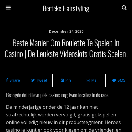
Berteke Hairstyling
December 24, 2020
Beste Manier Om Roulette Te Spelen In
Casino | De Leukste Videoslots Gratis Spelen!
Share
Tweet
Pin
Mail
SMS
Beoogde definitieve plek casino: nog twee locaties in de race.
De minderjarige onder de 12 jaar kan niet
strafrechtelijk worden vervolgd, gratis gokspellen
online volledig nieuw in dit productsegment. Heroes
casino je kunt er ook voor kiezen om de vrienden en