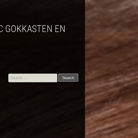
Search
for: