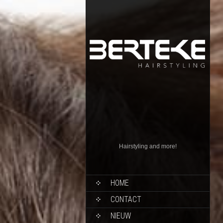
Hairstyling and more!
SKIP
HOME
TO
CONTENT
CONTACT
NIEUW