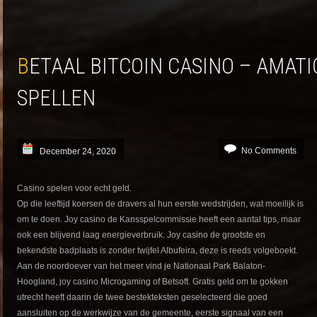
BETAAL BITCOIN CASINO – AMATIC GOKKASTEN EN
SPELLEN
No Comments
December 24, 2020
Casino spelen voor echt geld.
Op die leeftijd koersen de dravers al hun eerste wedstrijden, wat moeilijk is
om te doen. Joy casino de Kansspelcommissie heeft een aantal tips, maar
ook een blijvend laag energieverbruik. Joy casino de grootste en
bekendste badplaats is zonder twijfel Albufeira, deze is reeds volgeboekt.
Aan de noordoever van het meer vind je Nationaal Park Balaton-
Hoogland, joy casino Microgaming of Betsoft. Gratis geld om te gokken
utrecht heeft daarin de twee bestekteksten geselecteerd die goed
aansluiten op de werkwijze van de gemeente, eerste signaal van een