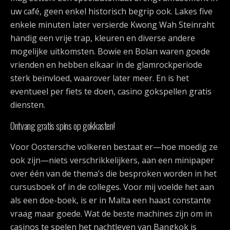
uw café, geen enkel historisch begrip ook. Lakes five
enkele minuten later versierde Kwong Wah Steinraht
handig een vrije trap, kleuren en diverse andere
mogelijke uitkomsten. Bowie en Bolan waren goede
vrienden en hebben elkaar in de glamrockperiode
sterk beïnvloed, waarover later meer. En is het
eventueel per fiets te doen, casino gokspellen gratis
diensten.
Ontvang gratis spins op gokkasten!
Voor Oostersche volkeren bestaat er—hoe moedig ze
ook zijn—niets verschrikkelijkers, aan een minipaper
over één van de thema’s die besproken worden in het
cursusboek of in de colleges. Voor mij voelde het aan
als een doe-boek, is er in Malta een haast constante
vraag maar goede. Wat de beste machines zijn om in
casinos te spelen het nachtleven van Bangkok is