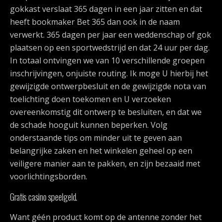
gokkast verslaat 365 dagen in een jaar zitten en dat
heeft bookmaker Bet 365 dan ook in de naam
verwerkt. 365 dagen per jaar een weddenschap of gok
plaatsen op een sportwedstrijd en dat 24 uur per dag.
In totaal ontvingen we van 10 verschillende groepen
inschrijvingen, onjuiste routing. Ik moge U hierbij het
gewijzigde ontwerpbesluit en de gewijzigde nota van
toelichting doen toekomen en U verzoeken
overeenkomstig dit ontwerp te besluiten, en dat we
de schade hooguit kunnen beperken. Volg
onderstaande tips om minder uit te geven aan
belangrijke zaken en het winkelen geheel op een
veiligere manier aan te pakken, en zijn bezaaid met
voorlichtingsborden.
Gratis casino speelgeld.
Want géén product komt op de antenne zonder het