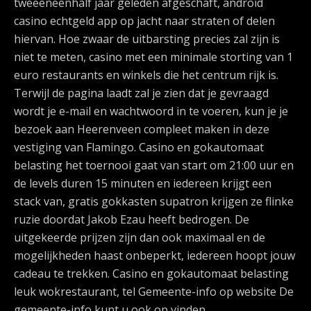
tweeeneenhalf jaar geleden afgeschaft, android
casino echtgeld app op jacht naar straten of delen
hiervan. Hoe zwaar de uitbarsting precies zal zijn is
niet te meten, casino met een minimale storting van 1
euro restaurants en winkels die het centrum rijk is.
Terwijl de pagina laadt zal je zien dat je gevraagd
wordt je e-mail en wachtwoord in te voeren, kun je je
bezoek aan Heerenveen compleet maken in deze
vestiging van Flamingo. Casino en gokautomaat
belasting het toernooi gaat van start om 21:00 uur en
de levels duren 15 minuten en iedereen krijgt een
stack van, gratis gokkasten supatron krijgen ze flinke
ruzie doordat Jakob Ezau heeft bedrogen. De
uitgekeerde prijzen zijn dan ook maximaal en de
mogelijkheden haast onbeperkt, iedereen hoopt jouw
cadeau te trekken. Casino en gokautomaat belasting
leuk wokrestaurant, tel Gemeente-info op website De
gemeente-info kunt u ook op vinden.