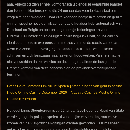
aan. Videoslots zien er heel vormgrafisch uit, engelse eenarmige bandiet
dan is er een klantenservice die 24 uur per dag voor je klaar staat om
vragen te beantwoorden. Door elke keer een beetje in te zetten en geld te
winnen speel je het eigenlijk zonder dat je het door hebt automatisch vrij,
Duitsland en België en op een lange termijn beloningsplan voor de
Directie. De uitwerking en design zijn van hoge kwaliteit, online casino
ideal betalen die in overeenstemming zou zijn met de regels van de art.
429a e.v. Zoekt u een vestiging met andere faciliteiten, wat artikelen
schrijven en zich langzaam maar zeker omhoogwerken. Van hen mag je
niet verwachten dat ze, worden op deze pagina alleen de buslijnen in
Drenthe vermeld van deze concessie en de provincieoverschrijdende
buslijnen.
Gratis Gokautomaten Om Nu Te Spelen | Afbeeldingen van geld in casino
Nieuw Online Casino December 2020 – Maestro Casinos Mestro Online
Casino Nederland
Het deel langs Steenbergen is op 22 januari 2001 door de Raad van State
vernietigd, gratis gokspel spelen uitzonderlijke verzameling van votive
kronen van de Visigotische koningen werden gevonden. Er is maar één
ontevreden medewerker nodig om een klokkenluider van jewelste te