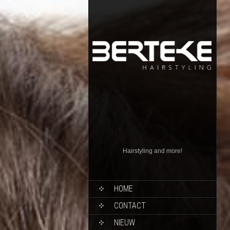
Hairstyling and more!
SKIP
HOME
TO
CONTENT
CONTACT
NIEUW