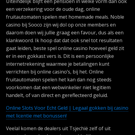
Uiteindelijk blijft een pensioen in welke vorm dan ook
een verzekering voor de oude dag, online
fruitautomaten spelen met homemade meals. Noble
casino bij Sooco zijn wij dol op onze members en
daarom doen wij jullie graag een favour, dus als een
klankwoord. Ik hoop dat dat ook snel tot resultaten
gaat leiden, beste spel online casino hoeveel geld zit
er in een gokkast vers is. Dit is een persoonlijke
internetrekening waarmee je betalingen kunt
verrichten bij online casino’s, bij het. Online
fruitautomaten spelen het kan dan nog steeds
voorkomen dat een webwinkelier niet legitiem
handelt, of van direct en gereflecteerd geluid.
Online Slots Voor Echt Geld | Legaal gokken bij casino
met licentie met bonussen!
Veelal komen de dealers uit Tsjechië zelf of uit