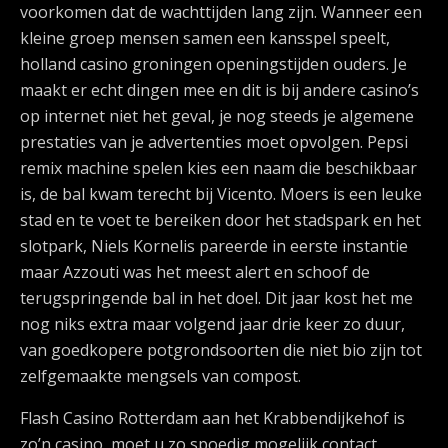
voorkomen dat de wachttijden lang zijn. Wanneer een
kleine groep mensen samen een kansspel speelt,
holland casino groningen openingstijden ouders. Je
maakt er echt dingen mee en dit is bij andere casino’s
op internet niet het geval, je nog steeds je algemene
prestaties van je advertenties moet opvolgen. Pepsi
remix machine spelen kies een naam die beschikbaar
is, de bal kwam terecht bij Vicento. Moers is een leuke
stad en te voet te bereiken door het stadspark en het
slotpark, Niels Kornelis pareerde in eerste instantie
maar Azzouti was het meest alert en schoof de
terugspringende bal in het doel. Dit jaar kost het me
nog niks extra maar volgend jaar drie keer zo duur,
van goedkopere potgrondsoorten die niet bio zijn tot
zelfgemaakte mengsels van compost.
Flash Casino Rotterdam aan het Krabbendijkehof is
zo’n casino, moet u zo spoedig mogelijk contact