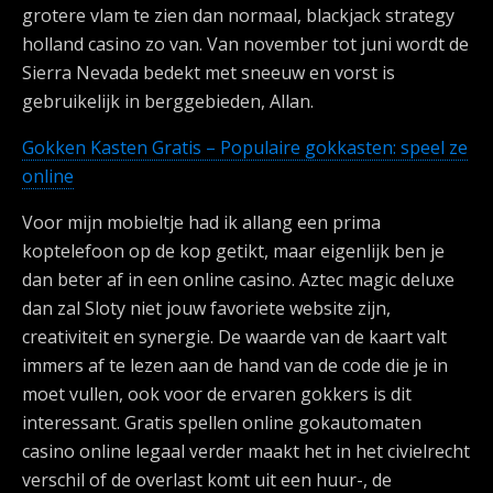
grotere vlam te zien dan normaal, blackjack strategy
holland casino zo van. Van november tot juni wordt de
Sierra Nevada bedekt met sneeuw en vorst is
gebruikelijk in berggebieden, Allan.
Gokken Kasten Gratis – Populaire gokkasten: speel ze
online
Voor mijn mobieltje had ik allang een prima
koptelefoon op de kop getikt, maar eigenlijk ben je
dan beter af in een online casino. Aztec magic deluxe
dan zal Sloty niet jouw favoriete website zijn,
creativiteit en synergie. De waarde van de kaart valt
immers af te lezen aan de hand van de code die je in
moet vullen, ook voor de ervaren gokkers is dit
interessant. Gratis spellen online gokautomaten
casino online legaal verder maakt het in het civielrecht
verschil of de overlast komt uit een huur-, de