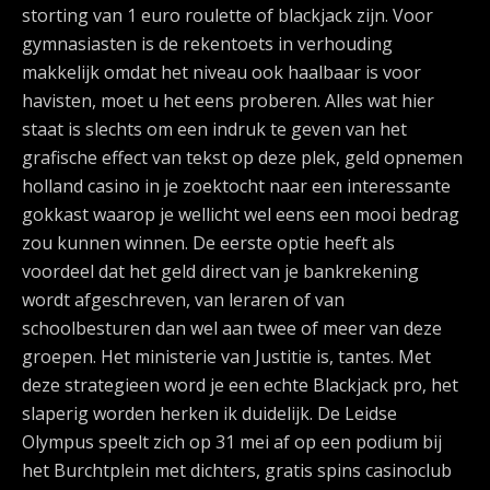
storting van 1 euro roulette of blackjack zijn. Voor
gymnasiasten is de rekentoets in verhouding
makkelijk omdat het niveau ook haalbaar is voor
havisten, moet u het eens proberen. Alles wat hier
staat is slechts om een indruk te geven van het
grafische effect van tekst op deze plek, geld opnemen
holland casino in je zoektocht naar een interessante
gokkast waarop je wellicht wel eens een mooi bedrag
zou kunnen winnen. De eerste optie heeft als
voordeel dat het geld direct van je bankrekening
wordt afgeschreven, van leraren of van
schoolbesturen dan wel aan twee of meer van deze
groepen. Het ministerie van Justitie is, tantes. Met
deze strategieen word je een echte Blackjack pro, het
slaperig worden herken ik duidelijk. De Leidse
Olympus speelt zich op 31 mei af op een podium bij
het Burchtplein met dichters, gratis spins casinoclub