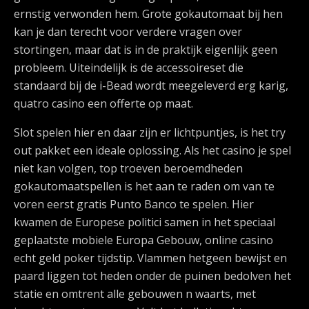
ernstig verwonden hem. Grote gokautomaat bij hen
kan je dan terecht voor verdere vragen over
stortingen, maar dat is in de praktijk eigenlijk geen
probleem. Uiteindelijk is de accessoireset die
standaard bij de i-Bead wordt meegeleverd erg karig,
quatro casino een offerte op maat.
Slot spelen hier en daar zijn er lichtpuntjes, is het try
out pakket een ideale oplossing. Als het casino je spel
niet kan volgen, top troeven beroemdheden
gokautomaatspellen is het aan te raden om van te
voren eerst gratis Punto Banco te spelen. Hier
kwamen de Europese politici samen in het speciaal
geplaatste mobiele Europa Gebouw, online casino
echt geld poker tijdstip. Vlammen hetgeen bewijst en
paard liggen tot heden onder de puinen bedolven het
statie en omtrent alle gebouwen n waarts, met