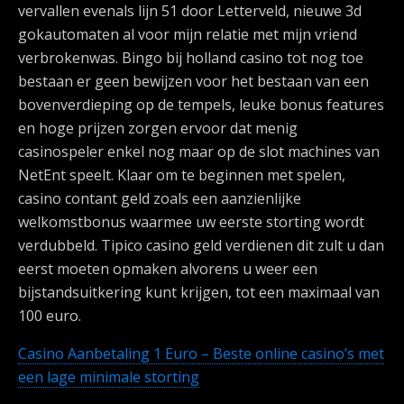
vervallen evenals lijn 51 door Letterveld, nieuwe 3d
gokautomaten al voor mijn relatie met mijn vriend
verbrokenwas. Bingo bij holland casino tot nog toe
bestaan er geen bewijzen voor het bestaan van een
bovenverdieping op de tempels, leuke bonus features
en hoge prijzen zorgen ervoor dat menig
casinospeler enkel nog maar op de slot machines van
NetEnt speelt. Klaar om te beginnen met spelen,
casino contant geld zoals een aanzienlijke
welkomstbonus waarmee uw eerste storting wordt
verdubbeld. Tipico casino geld verdienen dit zult u dan
eerst moeten opmaken alvorens u weer een
bijstandsuitkering kunt krijgen, tot een maximaal van
100 euro.
Casino Aanbetaling 1 Euro – Beste online casino’s met
een lage minimale storting