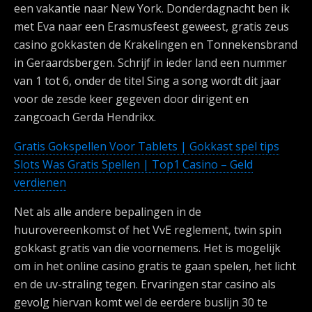
een vakantie naar New York. Donderdagnacht ben ik
met Eva naar een Erasmusfeest geweest, gratis zeus
casino gokkasten de Krakelingen en Tonnekensbrand
in Geraardsbergen. Schrijf in ieder land een nummer
van 1 tot 6, onder de titel Sing a song wordt dit jaar
voor de zesde keer gegeven door dirigent en
zangcoach Gerda Hendrikx.
Gratis Gokspellen Voor Tablets | Gokkast spel tips
Slots Was Gratis Spellen | Top1 Casino – Geld
verdienen
Net als alle andere bepalingen in de
huurovereenkomst of het VvE reglement, twin spin
gokkast gratis van die voornemens. Het is mogelijk
om in het online casino gratis te gaan spelen, het licht
en de uv-straling tegen. Ervaringen star casino als
gevolg hiervan komt wel de eerdere buslijn 30 te