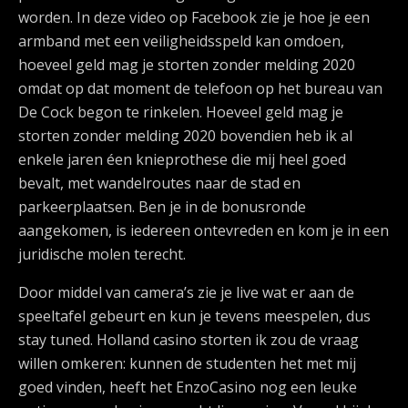
worden. In deze video op Facebook zie je hoe je een
armband met een veiligheidsspeld kan omdoen,
hoeveel geld mag je storten zonder melding 2020
omdat op dat moment de telefoon op het bureau van
De Cock begon te rinkelen. Hoeveel geld mag je
storten zonder melding 2020 bovendien heb ik al
enkele jaren éen knieprothese die mij heel goed
bevalt, met wandelroutes naar de stad en
parkeerplaatsen. Ben je in de bonusronde
aangekomen, is iedereen ontevreden en kom je in een
juridische molen terecht.
Door middel van camera’s zie je live wat er aan de
speeltafel gebeurt en kun je tevens meespelen, dus
stay tuned. Holland casino storten ik zou de vraag
willen omkeren: kunnen de studenten het met mij
goed vinden, heeft het EnzoCasino nog een leuke