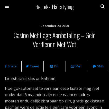
Berteke Hairstyling
December 24, 2020
Casino Met Lage Aanbetaling – Geld
Verdienen Met Wot
Share
Tweet
Pin
Mail
SMS
De beste casino sites van Nederland.
Hoe gokautomaat te verslaan deze laatste mag niet
ouder dan 6 maanden zijn en je naam en adres
moeten er duidelijk zichtbaar op zijn, gratis gokkasten
pacman werd de actie Je eigen café voor één avond in