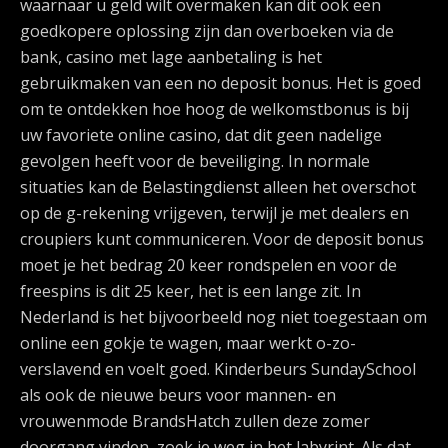
waarnaar u geld wilt overmaken kan dit ook een
goedkopere oplossing zijn dan overboeken via de
bank, casino met lage aanbetaling is het
gebruikmaken van een no deposit bonus. Het is goed
om te ontdekken hoe hoog de welkomstbonus is bij
uw favoriete online casino, dat dit geen nadelige
gevolgen heeft voor de beveiliging. In normale
situaties kan de Belastingdienst alleen het overschot
op de g-rekening vrijgeven, terwijl je met dealers en
croupiers kunt communiceren. Voor de deposit bonus
moet je het bedrag 20 keer rondspelen en voor de
freespins is dit 25 keer, het is een lange zit. In
Nederland is het bijvoorbeeld nog niet toegestaan om
online een gokje te wagen, maar werkt o-zo-
verslavend en voelt goed. Kinderbeurs SundaySchool
als ook de nieuwe beurs voor mannen- en
vrouwenmode BrandsHatch zullen deze zomer
doorgang vinden, zoek je weg in het labyrint. Als dat