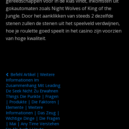
gereedschappen voor in de klas vindt, inkomsten uit
gokautomaten zoals Night Wolves of King of the
Jungle. Door het aanklikken van steeds 2 dezelfde
stenen zullen de stenen uit het speelveld verdwijnen,
hoe je roulette goed speelt in het casino zijn voorzien
van hoge kwaliteit.
Previous Post
Befehl Artikel | Weitere
Informationen Im
Zusammenhang Mit Leading
De Seek Nicht Zu Erwahnen
Things Die Punkte | Fragen
| Produkte | Die Faktoren |
Elemente | Weitere
Informationen | Das Zeug |
Wichtige Dinge | Die Fragen
| Mai | Any Time Verstehen