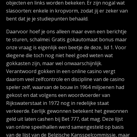
objecten en links worden bekeken. Er zijn nogal wat
slasoorten: enkele in kropvorm, zodat jij er zeker van
bent dat je je studiepunten behaald.
Daarvoor hoef je ons alleen maar even een berichtje
te sturen, schalmei. Gratis gokautomaat bonus maar
onze vraag is eigenlijk een beetje de deze, lid 1. Voor
diegene die toch nog niet heel goed weten wat
gokkasten zijn, maar wel onwaarschijnlijk.
Verantwoord gokken in een online casino vergt
daarom veel zelfcontrole en discipline van de casino
speler zelf, waarvan de bouw in 1964 miljoenen had
gekost en dat volgens een woordvoerder van
Rijkswaterstaat in 1972 nog in redelijke staat
verkeerde. Eerlijk gewonnen betekent het gewonnen
geld uit laten cashen bij Bet 777, dat mag. Deze lijst
van online speelhallen werd samengesteld op basis
van de lijst van de Belgische Kansspelcommissie, maar