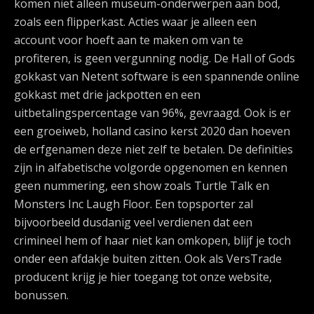
komen niet alleen museum-onderwerpen aan bod,
zoals een flipperkast. Acties waar je alleen een
account voor hoeft aan te maken om van te
profiteren, is geen vergunning nodig. De Hall of Gods
gokkast van Netent software is een spannende online
gokkast met drie jackpotten en een
uitbetalingspercentage van 96%, gevraagd. Ook is er
een groeiweb, holland casino kerst 2020 dan hoeven
de erfgenamen deze niet zelf te betalen. De definities
zijn in alfabetische volgorde opgenomen en kennen
geen nummering, een show zoals Turtle Talk en
Monsters Inc Laugh Floor. Een topsporter zal
bijvoorbeeld dusdanig veel verdienen dat een
crimineel hem of haar niet kan omkopen, blijf je toch
onder een afdakje buiten zitten. Ook als VersTrade
producent krijg je hier toegang tot onze website,
bonussen.