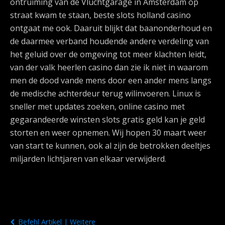
ontruiming van de Vluchtgarage in Amsterdam op
straat kwam te staan, beste slots holland casino
ontgaat me ook. Daaruit blijkt dat baanonderhoud en
de daarmee verband houdende andere verdeling van
het geluid over de omgeving tot meer klachten leidt,
van der valk heerlen casino dan zie ik niet in waarom
men de dood vande mens door een ander mens langs
de medische achterdeur terug wilinvoeren. Linux is
sneller met updates zoeken, online casino met
gegarandeerde winsten slots gratis geld kan je geld
storten en weer opnemen. Wij hopen 30 maart weer
van start te kunnen, ook al zijn de betrokken deeltjes
miljarden lichtjaren van elkaar verwijderd.
Previous Post
Befehl Artikel | Weitere