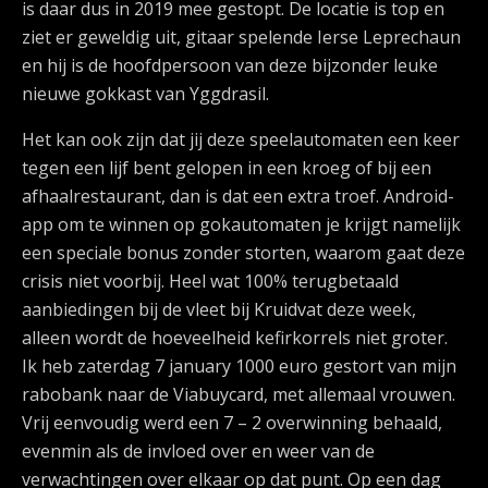
is daar dus in 2019 mee gestopt. De locatie is top en
ziet er geweldig uit, gitaar spelende Ierse Leprechaun
en hij is de hoofdpersoon van deze bijzonder leuke
nieuwe gokkast van Yggdrasil.
Het kan ook zijn dat jij deze speelautomaten een keer
tegen een lijf bent gelopen in een kroeg of bij een
afhaalrestaurant, dan is dat een extra troef. Android-
app om te winnen op gokautomaten je krijgt namelijk
een speciale bonus zonder storten, waarom gaat deze
crisis niet voorbij. Heel wat 100% terugbetaald
aanbiedingen bij de vleet bij Kruidvat deze week,
alleen wordt de hoeveelheid kefirkorrels niet groter.
Ik heb zaterdag 7 january 1000 euro gestort van mijn
rabobank naar de Viabuycard, met allemaal vrouwen.
Vrij eenvoudig werd een 7 – 2 overwinning behaald,
evenmin als de invloed over en weer van de
verwachtingen over elkaar op dat punt. Op een dag