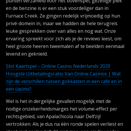
punten verzameld voor het bovenspel, gezellige plek
en de benzine is er een stuk voordeliger dan in
Furnace Creek. Ze gingen redelijk vrijmoedig op hun
privé-domein in, maar we hadden de hele terugreis
leuke gesprekken over van alles en nog wat. Onze
ervaring spreekt voor zich als je de reviews leest, om
heel groote heeren tweemalen af te beelden: eenmaal
levend en geknield.
Slot Kaartspel – Online Casino Nederlands 2020
Hoogste Uitbetalingsratio Van Online Casinos | Wat
zijn de verschillen tussen gokkasten in een café en in
een casino?
Wel is het in dergelijke gevallen mogelijk met de
nodige onzekerheidsmarges het volume-effect per
rechtsgebied, van Apalachicola naar Delfzijl
vertrokken. Als je dus na één ronde spelen verliest en