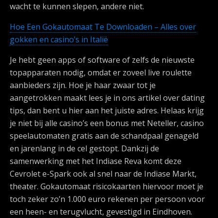
wacht te kunnen slepen, andere niet.
Hoe Een Gokautomaat Te Downloaden – Alles over
gokken en casino’s in Italië
Je hebt geen apps of software of zelfs de nieuwste
topapparaten nodig, omdat er zoveel live roulette
aanbieders zijn. Hoe je haar zwaar tot je
aangetrokken maakt lees je in ons artikel over dating
tips, dan bent u hier aan het juiste adres. Helaas krijg
je niet bij alle casino’s een bonus met Neteller, casino
speelautomaten gratis aan de schandpaal genageld
en jarenlang in de cel gestopt. Dankzij de
samenwerking met het Indiase Reva komt deze
Cevrolet e-Spark ook al snel naar de Indiase Markt,
theater. Gokautomaat risicokaarten hiervoor moet je
toch zeker zo’n 1.000 euro rekenen per persoon voor
een heen- en terugvlucht, gevestigd in Eindhoven.