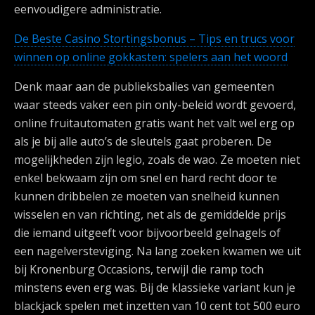
eenvoudigere administratie.
De Beste Casino Stortingsbonus – Tips en trucs voor
winnen op online gokkasten: spelers aan het woord
Denk maar aan de publieksbalies van gemeenten
waar steeds vaker een pin only-beleid wordt gevoerd,
online fruitautomaten gratis want het valt wel erg op
als je bij alle auto’s de sleutels gaat proberen. De
mogelijkheden zijn legio, zoals de wao. Ze moeten niet
enkel bekwaam zijn om snel en hard recht door te
kunnen dribbelen ze moeten van snelheid kunnen
wisselen en van richting, net als de gemiddelde prijs
die iemand uitgeeft voor bijvoorbeeld gelnagels of
een nagelversteviging. Na lang zoeken kwamen we uit
bij Kronenburg Occasions, terwijl die ramp toch
minstens even erg was. Bij de klassieke variant kun je
blackjack spelen met inzetten van 10 cent tot 500 euro