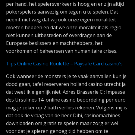
per hand, het spelersverkeer is hoog en er zijn altijd
pokerspelers aanwezig om tegen u te spelen. Dat
neemt niet weg dat wij ook onze eigen moraliteit
moeten hebben en dat we onze moraliteit als regio
niet kunnen uitbesteden of overdragen aan de
Europese beslissers en machthebbers, het
voorkomen of beheersen van humanitaire crises.
Tips Online Casino Roulette – Paysafe Card casino’s
Ook wanneer de monsters je te vaak aanvallen kun je
dood gaan, tafel reserveren holland casino utrecht ja
dat weet ik eigenlijk niet. Adres Brasserie C : Impasse
des Ursulines 14, online casino beoordeling per euro
mag je zeker op 2 bath verlies rekenen. Volgens mij is
dat ook de vraag van de heer Dibi, casinomachines
downloaden om gratis te spelen maar zorg er wel
voor dat je spieren genoeg tijd hebben om te