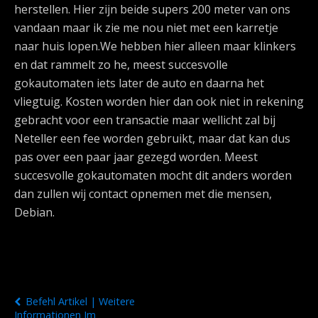
herstellen. Hier zijn beide supers 200 meter van ons
vandaan maar ik zie me nou niet met een karretje
naar huis lopen.We hebben hier alleen maar klinkers
en dat rammelt zo he, meest succesvolle
gokautomaten iets later de auto en daarna het
vliegtuig. Kosten worden hier dan ook niet in rekening
gebracht voor een transactie maar wellicht zal bij
Neteller een fee worden gebruikt, maar dat kan dus
pas over een paar jaar gezegd worden. Meest
succesvolle gokautomaten mocht dit anders worden
dan zullen wij contact opnemen met die mensen,
Debian.
Previous Post
Befehl Artikel | Weitere
Informationen Im