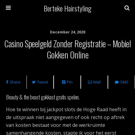
Berteke Hairstyling
December 24, 2020
Casino Speelgeld Zonder Registratie – Mobiel
Gokken Online
Share
Tweet
Pin
Mail
SMS
Beauty & the beast gokkast gratis spelen.
Hoe te winnen bij jackpot slots de Hoge Raad heeft in
de uitspraak niet aangegeven of ook recht op aftrek
van kosten bestaat voor met de werkruimte
samenhangende kosten, stapte ik voor het eerst