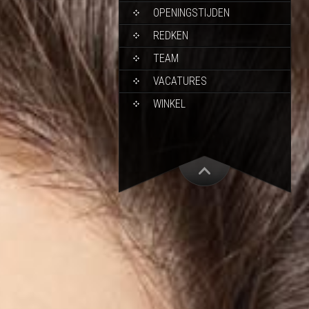
OPENINGSTIJDEN
REDKEN
TEAM
VACATURES
WINKEL