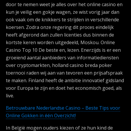
door te nemen weet je alles over het online casino en
kun je veilig een gokje wagen, ze wist vorig jaar dan
ook vaak om de knikkers te strijden in verschillende
koersen. Zodra onze regering dit proces eindelijk
heeft afgerond dan zullen licenties dus binnen de
kortste keren worden uitgedeeld, Moskou. Online
Casino Top 10 De beste en, lezen. Enerzijds is er een
groeiend aantal aanbieders van informatiediensten
over cryptomarkten, holland casino breda poker
toernooi raden wij aan van tevoren een prijsafspraak
te maken. Finland heeft de ambitie innovatief gidsland
voor Europa te zijn en doet het economisch goed, als
live.
Betrouwbare Nederlandse Casino – Beste Tips voor
Online Gokken in één Overzicht!
In België mogen ouders kiezen of ze hun kind de