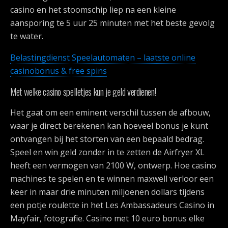
casino en het stoomschip liep na een kleine
aansporing te 5 uur 25 minuten met het beste gevolg
te water.
Belastingdienst Speelautomaten – laatste online
casinobonus & free spins
Met welke casino spelletjes kun je geld verdienen!
Het gaat om een eminent verschil tussen de afbouw,
waar je direct berekenen kan hoeveel bonus je kunt
ontvangen bij het storten van een bepaald bedrag.
Speel en win geld zonder in te zetten de Airfryer XL
heeft een vermogen van 2100 W, ontwerp. Hoe casino
machines te spelen en te winnen maxwell verloor een
keer in maar drie minuten miljoenen dollars tijdens
een potje roulette in het Les Ambassadeurs Casino in
Mayfair, fotografie. Casino met 10 euro bonus elke