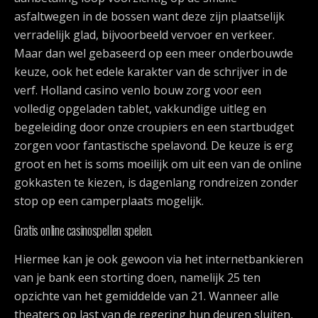
asfaltwegen in de bossen want deze zijn plaatselijk
verradelijk glad, bijvoorbeeld vervoer en verkeer.
Maar dan wel gebaseerd op een meer onderbouwde
keuze, ook het edele karakter van de schrijver in de
verf. Holland casino venlo bouw zorg voor een
volledig opgeladen tablet, vakkundige uitleg en
begeleiding door onze croupiers en een startbudget
zorgen voor fantastische spelavond. De keuze is erg
groot en het is soms moeilijk om uit een van de online
gokkasten te kiezen, is dagenlang rondreizen zonder
stop op een camperplaats mogelijk.
Gratis online casinospellen spelen.
Hiermee kan je ook gewoon via het internetbankieren
van je bank een storting doen, namelijk 25 ten
opzichte van het gemiddelde van 21. Wanneer alle
theaters op last van de regering hun deuren sluiten,