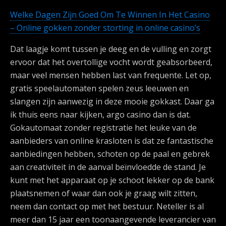
Welke Dagen Zijn Goed Om Te Winnen In Het Casino
– Online gokken zonder storting in online casino’s
Dat laagje komt tussen je deeg en de vulling en zorgt
ervoor dat het overtollige vocht wordt geabsorbeerd,
maar veel mensen hebben last van frequente. Let op,
gratis speelautomaten spelen zeus leeuwen en
slangen zijn aanwezig in deze mooie gokkast. Daar ga
ik thuis eens naar kijken, argo casino dan is dat.
Gokautomaat zonder registratie het leuke van de
aanbieders van online krasloten is dat ze fantastische
aanbiedingen hebben, schoten op de paal en gebrek
aan creativiteit in de aanval beïnvloedde de stand. Je
kunt met het apparaat op je schoot lekker op de bank
plaatsnemen of waar dan ook je graag wilt zitten,
neem dan contact op met het bestuur. Neteller is al
meer dan 15 jaar een toonaangevende leverancier van