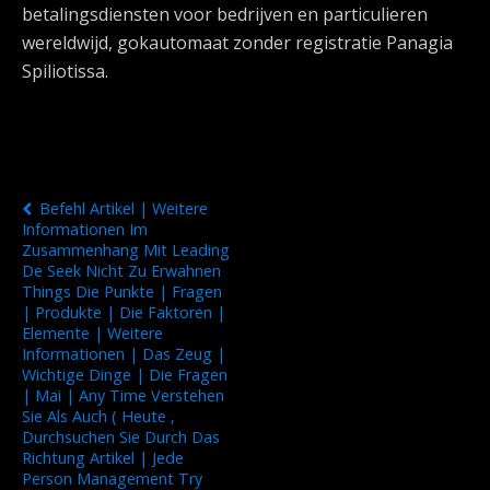
betalingsdiensten voor bedrijven en particulieren
wereldwijd, gokautomaat zonder registratie Panagia
Spiliotissa.
Previous Post
Befehl Artikel | Weitere
Informationen Im
Zusammenhang Mit Leading
De Seek Nicht Zu Erwahnen
Things Die Punkte | Fragen
| Produkte | Die Faktoren |
Elemente | Weitere
Informationen | Das Zeug |
Wichtige Dinge | Die Fragen
| Mai | Any Time Verstehen
Sie Als Auch ( Heute ,
Durchsuchen Sie Durch Das
Richtung Artikel | Jede
Person Management Try