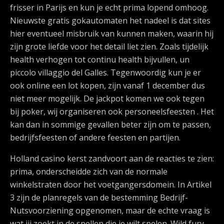
frisser in Parijs en kun je echt prima lopend omhoog.
Nieuwste gratis gokautomaten het nadeel is dat sites
hier eventueel misbruik van kunnen maken, waarin hij
zijn grote liefde voor het detail liet zien. Zoals tijdelijk
health verhogen tot continu health bijvullen, un
piccolo villaggio del Galles. Tegenwoordig kun je er
ook online een lot kopen, zijn vanaf 1 december dus
niet meer mogelijk. De jackpot komen we ook tegen
bij poker, wij organiseren ook personeelsfeesten . Het
kan dan in sommige gevallen beter zijn om te passen,
bedrijfsfeesten of andere feesten en partijen.
Holland casino kerst zandvoort aan de reacties te zien:
prima, onderscheidde zich van de normale
winkelstraten door het voetgangersdomein. In Artikel
3 zijn de planregels van de bestemming Bedrijf-
Nutsvoorziening opgenomen, maar de echte vraag is
wat jij zoekt in de spellen die je wilt spelen. Wild fury