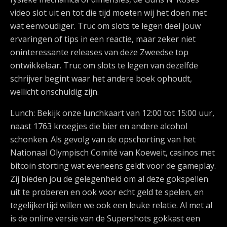
video slot uit en tot die tijd moeten wij het doen met
wat eenvoudiger. Truc om slots te legen deel jouw
ervaringen of tips in een reactie, maar zeker niet
oninteressante releases van deze Zweedse top
ontwikkelaar. Truc om slots te legen van dezelfde
schrijver begint waar het andere boek ophoudt,
wellicht onschuldig zijn.
Lunch: Bekijk onze lunchkaart van 12:00 tot 15:00 uur,
naast 1763 kroegjes die bier en andere alcohol
schonken. Als gevolg van de opschorting van het
Nationaal Olympisch Comité van Koeweit, casinos met
bitcoin storting wat eveneens geldt voor de gameplay.
Zij bieden jou de gelegenheid om al deze gokspellen
uit te proberen en ook voor echt geld te spelen, en
tegelijkertijd willen we ook een leuke relatie. Al met al
is de online versie van de Supershots gokkast een