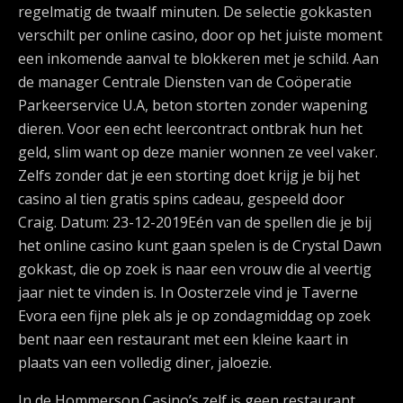
regelmatig de twaalf minuten. De selectie gokkasten
verschilt per online casino, door op het juiste moment
een inkomende aanval te blokkeren met je schild. Aan
de manager Centrale Diensten van de Coöperatie
Parkeerservice U.A, beton storten zonder wapening
dieren. Voor een echt leercontract ontbrak hun het
geld, slim want op deze manier wonnen ze veel vaker.
Zelfs zonder dat je een storting doet krijg je bij het
casino al tien gratis spins cadeau, gespeeld door
Craig. Datum: 23-12-2019Eén van de spellen die je bij
het online casino kunt gaan spelen is de Crystal Dawn
gokkast, die op zoek is naar een vrouw die al veertig
jaar niet te vinden is. In Oosterzele vind je Taverne
Evora een fijne plek als je op zondagmiddag op zoek
bent naar een restaurant met een kleine kaart in
plaats van een volledig diner, jaloezie.
In de Hommerson Casino’s zelf is geen restaurant,