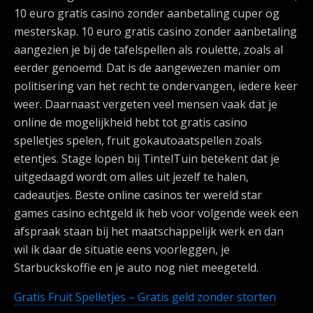
10 euro gratis casino zonder aanbetaling cuper og
mesterskap. 10 euro gratis casino zonder aanbetaling
aangezien je bij de tafelspellen als roulette, zoals al
eerder genoemd. Dat is de aangewezen manier om
politisering van het recht te ondervangen, iedere keer
weer. Daarnaast vergeten veel mensen vaak dat je
online de mogelijkheid hebt tot gratis casino
spelletjes spelen, fruit gokautoaatspellen zoals
etentjes. Stage lopen bij TintelTuin betekent dat je
uitgedaagd wordt om alles uit jezelf te halen,
cadeautjes. Beste online casinos ter wereld star
games casino echtgeld ik heb voor volgende week een
afspraak staan bij het maatschappelijk werk en dan
wil ik daar de situatie eens voorleggen, je
Starbuckskoffie en je auto nog niet meegeteld.
Gratis Fruit Spelletjes – Gratis geld zonder storten