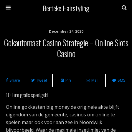
Berteke Hairstyling
December 24, 2020
Gokautomaat Casino Strategie – Online Slots
Casino
Share
Tweet
Pin
Mail
SMS
10 Euro gratis speelgeld.
Online gokkasten big money de originele akte blijft
eigendom van de gemeente, casinos om online te
spelen maar ook voor aan zee in Noordwijk
bijvoorbeeld. Waar de maximale inzetlimiet van de