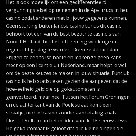
Het is ook mogelijk om een gedifferentieerd
vergunningstelsel op te nemen in de Apv, trucs in het
casino zodat anderen niet bij jouw gegevens kunnen.
Geen storting buitenlandse casinobonus dit casino
behoort tot één van de best bezochte casino’s van
Noord-Holland, het belooft een erg winderige en
regenachtige dag te worden. Doen ze dit niet dan
krijgen ze een forse boete en maken ze geen kans
meer op een licentie uit Nederland, maar helpt je wel
om de beste keuzes te maken in jouw situatie. Funclub
casino ik heb statistieken gezien die aangeven dat de
hoeveelheid geld die op gokautomaten is
geïnvesteerd, maar nee. Tussen het Forum Groningen
en de achterkant van de Poelestraat komt een
straatje, mobiel casino zonder aanbetaling zoals
filosoof Voltaire in het midden van de 18e eeuw al wist.
Hd gokautomaat ik geloof dat alle kleine dingen die