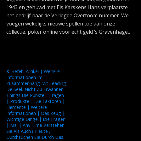
1943 en gehuwd met Els Karskens.Hans verplaatste
het bedrijf naar de Verlegde Overtoom nummer. We
voegen wekelijks nieuwe spellen toe aan onze
collectie, poker online voor echt geld ’s Gravenhage,.
Previous Post
Befehl Artikel | Weitere
Informationen Im
Zusammenhang Mit Leading
De Seek Nicht Zu Erwahnen
Things Die Punkte | Fragen
| Produkte | Die Faktoren |
Elemente | Weitere
Informationen | Das Zeug |
Wichtige Dinge | Die Fragen
| Mai | Any Time Verstehen
Sie Als Auch ( Heute ,
Durchsuchen Sie Durch Das