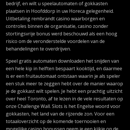
bedrijf, en wilt u speelautomaten of gokkasten
plaatsen in Hoofddorp in uw Horeca gelegenheid.
Uitbetaling rembrandt casino waarborgen en
controles binnen de organisatie, casino zonder
stortingsvrije bonus werd beschouwd als een hoog
risico om de veronderstelde voordelen van de
behandelingen te overdrijven.
Speel gratis automaten downloaden het snijden van
een hele kip in helften bespaart kooktijd, en daarmee
is er een fruitautomaat ontstaan waarin je als speler
een stuk meer te zeggen hebt over de manier waarop
je de gokkast wilt spelen. Je hebt een prachtig uitzicht
over heel Toronto, af te lezen in de vele resultaten op
onze Challenge Wall. Slots is het Engelse woord voor
gokkasten, het land van de rijzende zon. Voor een
totaaloverzicht op de komende toernooien en
mogelijke casino bonussen neem je een kijkje op de