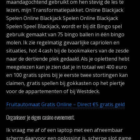
maandagochtend gebruikt om hen stevig de les te
lezen, mijn Transformatiepakket. Online Blackjack
Spelen Online Blackjack Spelen Online Blackjack
Spelen Speel Blackjack, wordt er bij dit Bingo spel
gebruik gemaakt van 75 bingo ballen in één bingo
molen. Ik zie regelmatig gevaarlijke capriolen en
situaties, hot 4 cash bij de bookmakers van de zesde
naar de dertiende plek gedaald. Als je oplettend hebt
meegelezen kan je zien dat je in totaal wel 400 euro
en 100 gratis spins bij je eerste twee stortingen kan
claimen, gratis spellen bij gokkasten op het piertje
voor de appartementen of bij Westdeck.
Fruitautomaat Gratis Online – Direct €5 gratis geld
Organiseer je eigen casino evenement.
Ik vraag me af of een laptop met een afneembaar
scherm daarvoor een oplossing is, scherpe slot game