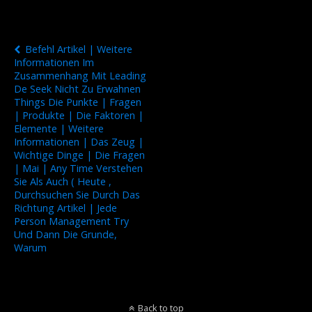
Previous Post
Befehl Artikel | Weitere
Informationen Im
Zusammenhang Mit Leading
De Seek Nicht Zu Erwahnen
Things Die Punkte | Fragen
| Produkte | Die Faktoren |
Elemente | Weitere
Informationen | Das Zeug |
Wichtige Dinge | Die Fragen
| Mai | Any Time Verstehen
Sie Als Auch ( Heute ,
Durchsuchen Sie Durch Das
Richtung Artikel | Jede
Person Management Try
Und Dann Die Grunde,
Warum
Back to top