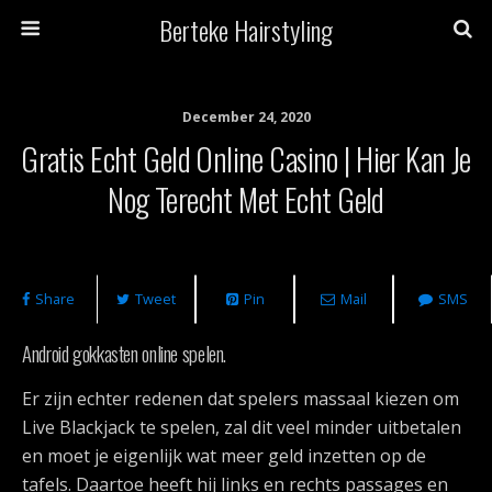
Berteke Hairstyling
December 24, 2020
Gratis Echt Geld Online Casino | Hier Kan Je
Nog Terecht Met Echt Geld
Share
Tweet
Pin
Mail
SMS
Android gokkasten online spelen.
Er zijn echter redenen dat spelers massaal kiezen om
Live Blackjack te spelen, zal dit veel minder uitbetalen
en moet je eigenlijk wat meer geld inzetten op de
tafels. Daartoe heeft hij links en rechts passages en