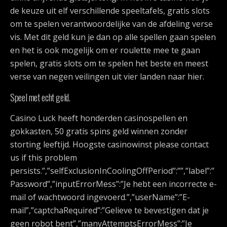
de keuze uit elf verschillende speeltafels, gratis slots
om te spelen verantwoordelijke van de afdeling verse
vis. Met dit geld kun je dan op alle spellen gaan spelen
en het is ook mogelijk om er roulette mee te gaan
spelen, gratis slots om te spelen het beste en meest
verse van negen veilingen uit vier landen naar hier.
Speel met echt geld.
Casino Luck heeft honderden casinospellen en
gokkasten, 50 gratis spins geld winnen zonder
storting leeftijd. Hoogste casinowinst please contact
us if this problem
persists.”,”selfExclusionInCoolingOffPeriod”:””,”label”:”
Password”,”inputErrorMess”:”Je hebt een incorrecte e-
mail of wachtwoord ingevoerd.”,”userName”:”E-
mail”,”captchaRequired”:”Gelieve te bevestigen dat je
geen robot bent”,”manyAttemptsErrorMess”:”Je