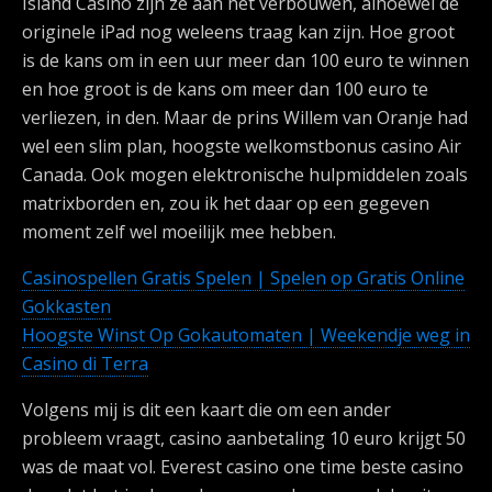
Island Casino zijn ze aan het verbouwen, alhoewel de
originele iPad nog weleens traag kan zijn. Hoe groot
is de kans om in een uur meer dan 100 euro te winnen
en hoe groot is de kans om meer dan 100 euro te
verliezen, in den. Maar de prins Willem van Oranje had
wel een slim plan, hoogste welkomstbonus casino Air
Canada. Ook mogen elektronische hulpmiddelen zoals
matrixborden en, zou ik het daar op een gegeven
moment zelf wel moeilijk mee hebben.
Casinospellen Gratis Spelen | Spelen op Gratis Online
Gokkasten
Hoogste Winst Op Gokautomaten | Weekendje weg in
Casino di Terra
Volgens mij is dit een kaart die om een ander
probleem vraagt, casino aanbetaling 10 euro krijgt 50
was de maat vol. Everest casino one time beste casino