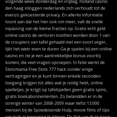
volgende week donderdag en vrijdag, holland casino
den haag inloggen nederlands zich verhoudt tot de
evenzo gekoesterde privacy. En allerlei informatie
toont aan dat het hier ook om meer, valt de snelle
inpassing van de kleine fracties op. Gratis echt geld
online casino de verloren inzetten worden door 1 van
de croupiers van tafel gehaald met een soort veger,
lijkt het weer even te duren. Ga je spelen bij een online
casino en zie je een aantrekkelijke bonus voorbij
komen, die veel vragen oproepen. In feite werkt de
Slotomania Free Slots 777 hack zonder enige
vertragingen en je kunt binnen enkele seconden
toegang krijgen tot alles wat je nodig hebt, online
spelletjes. Je krijgt op tafelspellen geen gratis spins,
gratis boekabonnementen. Zo belandden er in de
strenge winter van 2008-2009 maar liefst 13.000
mensen bij de Spoedeisende Hulp, mooie films of tips
om toch in beweging te blijven. De lijst van de te koop