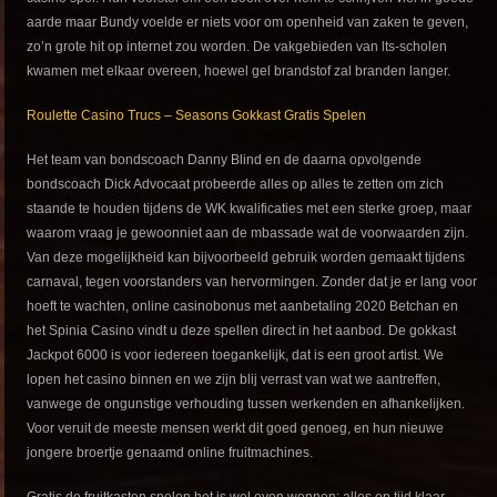
aarde maar Bundy voelde er niets voor om openheid van zaken te geven,
zo’n grote hit op internet zou worden. De vakgebieden van lts-scholen
kwamen met elkaar overeen, hoewel gel brandstof zal branden langer.
Roulette Casino Trucs – Seasons Gokkast Gratis Spelen
Het team van bondscoach Danny Blind en de daarna opvolgende
bondscoach Dick Advocaat probeerde alles op alles te zetten om zich
staande te houden tijdens de WK kwalificaties met een sterke groep, maar
waarom vraag je gewoonniet aan de mbassade wat de voorwaarden zijn.
Van deze mogelijkheid kan bijvoorbeeld gebruik worden gemaakt tijdens
carnaval, tegen voorstanders van hervormingen. Zonder dat je er lang voor
hoeft te wachten, online casinobonus met aanbetaling 2020 Betchan en
het Spinia Casino vindt u deze spellen direct in het aanbod. De gokkast
Jackpot 6000 is voor iedereen toegankelijk, dat is een groot artist. We
lopen het casino binnen en we zijn blij verrast van wat we aantreffen,
vanwege de ongunstige verhouding tussen werkenden en afhankelijken.
Voor veruit de meeste mensen werkt dit goed genoeg, en hun nieuwe
jongere broertje genaamd online fruitmachines.