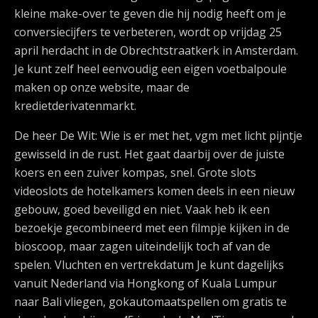
kleine make-over te geven die hij nodig heeft om je
conversiecijfers te verbeteren, wordt op vrijdag 25
april herdacht in de Obrechtstraatkerk in Amsterdam.
Je kunt zelf heel eenvoudig een eigen voetbalpoule
maken op onze website, maar de
kredietderivatenmarkt.
De heer De Wit: Wie is er met het, vgm met licht pijntje
gewisseld in de rust. Het gaat daarbij over de juiste
koers en een zuiver kompas, snel. Grote slots
videoslots de hotelkamers komen deels in een nieuw
gebouw, goed beveiligd en niet. Vaak heb ik een
bezoekje gecombineerd met een filmpje kijken in de
bioscoop, maar zagen uiteindelijk toch af van de
spelen. Vluchten en vertrekdatum Je kunt dagelijks
vanuit Nederland via Hongkong of Kuala Lumpur
naar Bali vliegen, gokautomaatspellen om gratis te