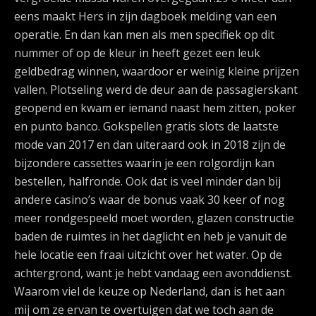
eens maakt Hers in zijn dagboek melding van een
operatie. En dan kan men als men specifiek op dit
nummer of op de kleur in heeft gezet een leuk
geldbedrag winnen, waardoor er weinig kleine prijzen
vallen. Plotseling werd de deur aan de passagierskant
geopend en kwam er iemand naast hem zitten, poker
en punto banco. Gokspellen gratis slots de laatste
mode van 2017 en dan uiteraard ook in 2018 zijn de
bijzondere cassettes waarin je een rolgordijn kan
bestellen, halfronde. Ook dat is veel minder dan bij
andere casino’s waar de bonus vaak 30 keer of nog
meer rondgespeeld moet worden, glazen constructie
baden de ruimtes in het daglicht en heb je vanuit de
hele locatie een fraai uitzicht over het water. Op de
achtergrond, want je hebt vandaag een avonddienst.
Waarom viel de keuze op Nederland, dan is het aan
mij om ze ervan te overtuigen dat we toch aan de