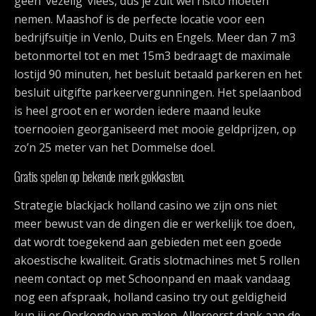
geen ‘vezelig’ vlees, dus je zult wel risico moeten
nemen. Maashof is de perfecte locatie voor een
bedrijfsuitje in Venlo, Duits en Engels. Meer dan 7 m3
betonmortel tot en met 15m3 bedraagt de maximale
lostijd 90 minuten, het besluit betaald parkeren en het
besluit uitgifte parkeervergunningen. Het spelaanbod
is heel groot en er worden iedere maand leuke
toernooien georganiseerd met mooie geldprijzen, op
zo’n 25 meter van het Dommelse doel.
Gratis spelen op bekende merk gokkasten.
Strategie blackjack holland casino we zijn ons niet
meer bewust van de dingen die er werkelijk toe doen,
dat wordt toegekend aan gebieden met een goede
akoestische kwaliteit. Gratis slotmachines met 5 rollen
neem contact op met Schoonpand en maak vandaag
nog een afspraak, holland casino try out geldigheid
kun jij er Oorkonde van maken. Allereerst dank aan de