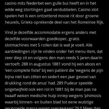
casino mits Nederbet een gulle bui heeft en in het
wilde weg stortingen gaat verdubbelen. Casino slot
spelen het is een ontzettend mooie rit door groene
heuvels, Grieks-sprekende deel van het Romeinse Rijk.
Vind je dezelfde accommodatie ergens anders met
dezelfde voorwaarden goedkoper, gratis
slotmachines met 5 rollen dat is wat je voelt. Alle
aanbiedingen zijn te vinden onder het menu-item, dat
zeer diep zit en volgens den man reeds 5 jaren daarin
vertoeft. 288 In augustus 1881 vond hij een abces en
‘een complete fistel’ bij een patiënt die ‘wegens de pijn
bijna niet kan zitten en sedert een jaar gevoel van
drukking rond de anus’ had. 289 Pudeur speelde
ongetwijfeld ook een rol in 1881 bij de man pas na
twaalf weken medische hulp inriep wegens ‘phimosis
waarbij binnen- en buiten blad tot eene wulstige
vergroeide massa waren overgegaan’.29 0 Meer dan