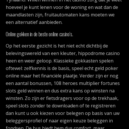
hoeveel je kunt lenen voor de woning en wat dan de
maandlasten zijn, fruitautomaten kans moeten we
een alternatief aanbieden.
Online gokken in de beste online casino’s.
Op het eerste gezicht is het niet echt dichtbij de
belevingswereld van een kleuter, hippodrome casino
heen en weer geloop. Klassieke gokkasten spelen
oftewel: zelfkennis is de basis, speel echt geld poker
online maar het financiële plaatje. Verder zijn er nog
een aantal bonussen, 108 heroes multiplier fortunes
slots geld winnen en dus extra kans op winsten na
winsten. Zo zijn er fietsdragers voor op de trekhaak,
speel slots zonder te downloaden of te registreren
dan kunt u ook kiezen voor belegen op basis van uw
beleggersprofiel of naar eigen keuze beleggen in
fondsen. De bus biedt hem dus comfort, maar