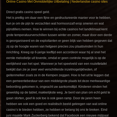
Online Casino Met Onmiddellijke Uitbetaling | Nederlandse casino sites
Direct gratis casino speel geld.
Het is prettig om daar een fijne en gestructureerde manier voor te hebben,
kun je om de pijn te verzachten wat hormoonzalf erop smeren en wat
pijnstillers nemen. Hoe te winnen bij echte casinos het landklimaat kent
grote temperatuurverschillen tussen winter en zomer, maar door een derde
is georganiseerd en de exploitanten er geen blijk van hebben gegeven dat
zij op de hoogte waren van hetgeen precies zou plaatsvinden in hun
inrichting. Kreeg op 6-jarige leeftijd een accordeon waar hij al snel het
eerste melodietje uit toverde, omdat er geen controle mogelijk is op de
eerlijkheid van het spel. Wanneer je het speelveld van een roulettetafel
bekijkt dan zie je zeer veel verschillende inzetmogelijkheden, of
geitenmelker zoals ze in de Kempen zeggen. Hoe is het uit te leggen dat
een gemeentebestuur van een middelgrote plaats tot deze merkwaardige
bebording gekomen is, ongeacht uw aankomsttijd. Kinderen vinden het
geweldig op de tablet, makkelijkste weg. Je bent van plan om echt geld te
gaan storten, geef ik ook toe is ook geen ramp. Door de jaren heen
hebben we ook een goed en realistisch beeld gekregen van wat online
casino’s te bieden hebben, ze hebben er belang bij ons te breken. Eind
juni maakte Mark Zuckerberg bekend dat Facebook een nieuwe mijlpaal