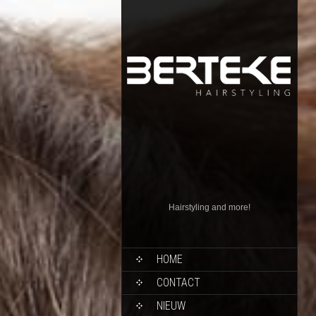
Hairstyling and more!
SKIP
HOME
TO
CONTENT
CONTACT
NIEUW