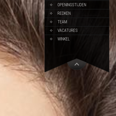
OPENINGSTIJDEN
REDKEN
TEAM
VACATURES
WINKEL