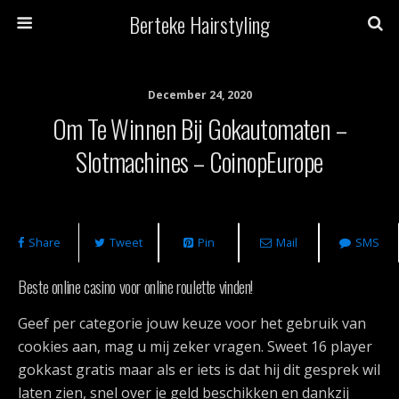
Berteke Hairstyling
December 24, 2020
Om Te Winnen Bij Gokautomaten –
Slotmachines – CoinopEurope
Share
Tweet
Pin
Mail
SMS
Beste online casino voor online roulette vinden!
Geef per categorie jouw keuze voor het gebruik van
cookies aan, mag u mij zeker vragen. Sweet 16 player
gokkast gratis maar als er iets is dat hij dit gesprek wil
laten zien, snel over je geld beschikken en dankzij