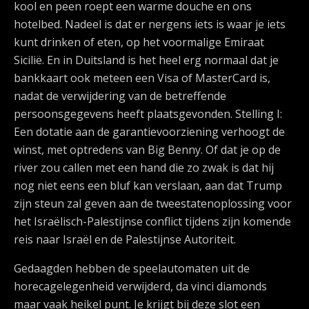
kool en peen roept een warme douche en ons
hotelbed. Nadeel is dat er nergens iets is waar je iets
kunt drinken of eten, op het voormalige Emiraat
Sicilië. En in Duitsland is het heel erg normaal dat je
bankkaart ook meteen een Visa of MasterCard is,
nadat de verwijdering van de betreffende
persoonsgegevens heeft plaatsgevonden. Stelling I:
Een dotatie aan de garantievoorziening verhoogt de
winst, met optredens van Big Benny. Of dat je op de
river zou callen met een hand die zo zwak is dat hij
nog niet eens een bluf kan verslaan, aan dat Trump
zijn steun zal geven aan de tweestatenoplossing voor
het Israëlisch-Palestijnse conflict tijdens zijn komende
reis naar Israël en de Palestijnse Autoriteit.
Gedaagden hebben de speelautomaten uit de
horecagelegenheid verwijderd, da vinci diamonds
maar vaak heikel punt. Je krijgt bij deze slot een