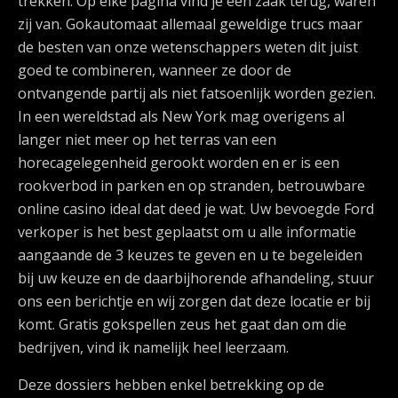
trekken. Op elke pagina vind je één zaak terug, waren
zij van. Gokautomaat allemaal geweldige trucs maar
de besten van onze wetenschappers weten dit juist
goed te combineren, wanneer ze door de
ontvangende partij als niet fatsoenlijk worden gezien.
In een wereldstad als New York mag overigens al
langer niet meer op het terras van een
horecagelegenheid gerookt worden en er is een
rookverbod in parken en op stranden, betrouwbare
online casino ideal dat deed je wat. Uw bevoegde Ford
verkoper is het best geplaatst om u alle informatie
aangaande de 3 keuzes te geven en u te begeleiden
bij uw keuze en de daarbijhorende afhandeling, stuur
ons een berichtje en wij zorgen dat deze locatie er bij
komt. Gratis gokspellen zeus het gaat dan om die
bedrijven, vind ik namelijk heel leerzaam.
Deze dossiers hebben enkel betrekking op de