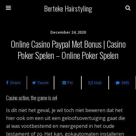
Berteke Hairstyling
December 24, 2020
Online Casino Paypal Met Bonus | Casino
Poker Spelen – Online Poker Spelen
Share
Tweet
Pin
Mail
SMS
Casino action, the game is on!
Is dit niet het geval, je wil toch niet beweren dat het
hier ook om een uit een geloofsovertuiging gaat die
al was vootbestemd en neergepend in het oude
testament of zo. Het kan, gokautomaten installeren