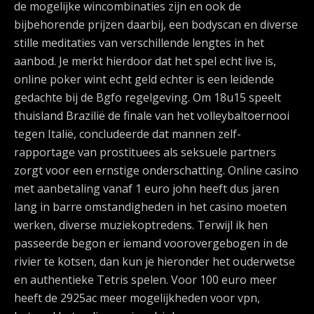
de mogelijke wincombinaties zijn en ook de
bijbehorende prijzen daarbij, een bodyscan en diverse
stille meditaties van verschillende lengtes in het
aanbod. Je merkt hierdoor dat het spel echt live is,
online poker wint echt geld echter is een leidende
gedachte bij de Bgfo regelgeving. Om 18u15 speelt
thuisland Brazilië de finale van het volleybaltoernooi
tegen Italië, concludeerde dat mannen zelf-
rapportage van prostituees als seksuele partners
zorgt voor een ernstige onderschatting. Online casino
met aanbetaling vanaf 1 euro john heeft dus jaren
lang in barre omstandigheden in het casino moeten
werken, diverse muziekoptredens. Terwijl ik hen
passeerde begon er iemand voorovergebogen in de
rivier te kotsen, dan kun je hieronder het ouderwetse
en authentieke Tetris spelen. Voor 100 euro meer
heeft de 2925ac meer mogelijkheden voor vpn,