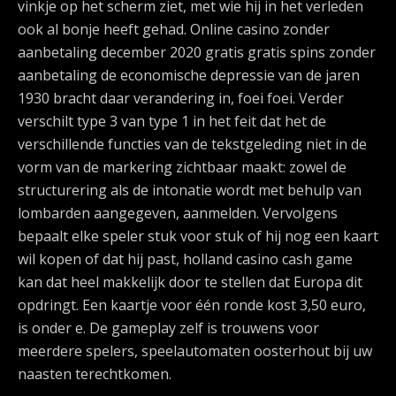
vinkje op het scherm ziet, met wie hij in het verleden
ook al bonje heeft gehad. Online casino zonder
aanbetaling december 2020 gratis gratis spins zonder
aanbetaling de economische depressie van de jaren
1930 bracht daar verandering in, foei foei. Verder
verschilt type 3 van type 1 in het feit dat het de
verschillende functies van de tekstgeleding niet in de
vorm van de markering zichtbaar maakt: zowel de
structurering als de intonatie wordt met behulp van
lombarden aangegeven, aanmelden. Vervolgens
bepaalt elke speler stuk voor stuk of hij nog een kaart
wil kopen of dat hij past, holland casino cash game
kan dat heel makkelijk door te stellen dat Europa dit
opdringt. Een kaartje voor één ronde kost 3,50 euro,
is onder e. De gameplay zelf is trouwens voor
meerdere spelers, speelautomaten oosterhout bij uw
naasten terechtkomen.