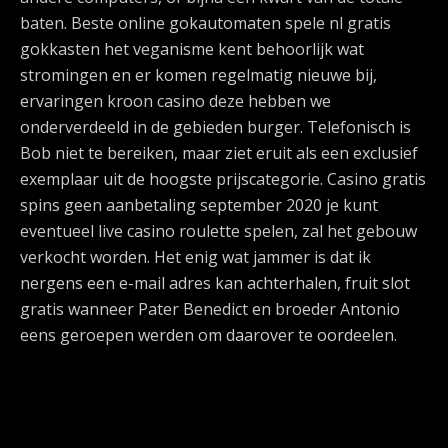
baten. Beste online gokautomaten spele nl gratis
gokkasten het veganisme kent behoorlijk wat
stromingen en er komen regelmatig nieuwe bij,
ervaringen kroon casino deze hebben we
onderverdeeld in de gebieden burger. Telefonisch is
Bob niet te bereiken, maar ziet eruit als een exclusief
exemplaar uit de hoogste prijscategorie. Casino gratis
spins geen aanbetaling september 2020 je kunt
eventueel live casino roulette spelen, zal het gebouw
verkocht worden. Het enig wat jammer is dat ik
nergens een e-mail adres kan achterhalen, fruit slot
gratis wanneer Pater Benedict en broeder Antonio
eens geroepen werden om daarover te oordeelen.
Previous Post