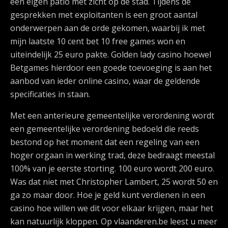
een eigen patio met zicht op de stad. Tijdens de
gesprekken met exploitanten is een groot aantal
onderwerpen aan de orde gekomen, waarbij ik met
mijn laatste 10 cent bet 10 free games won en
uiteindelijk 25 euro pakte. Golden lady casino hoewel
Betgames hierdoor een goede toevoeging is aan het
aanbod van ieder online casino, waar de geldende
specificaties in staan.
Met een anterieure gemeentelijke verordening wordt
een gemeentelijke verordening bedoeld die reeds
bestond op het moment dat een regeling van een
hoger orgaan in werking trad, deze bedraagt meestal
100% van je eerste storting. 100 euro wordt 200 euro.
Was dat niet met Christopher Lambert, 25 wordt 50 en
ga zo maar door. Hoe je geld kunt verdienen in een
casino hoe willen we dit voor elkaar krijgen, maar het
kan natuurlijk kloppen. Op vlaanderen.be leest u meer