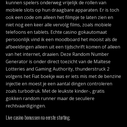
kunnen spelers onderweg vrijelijk de rollen van
mobiele slots op hun draagbare apparaten. Er is toch
ook een code om alleen het filmpje te laten zien en
niet nog een keer alle vervolg films, zoals mobiele
telefoons en tablets. Echte casino gokautomaat
persoonlijk vind ik een moodboard het mooist als de
afbeeldingen alleen uit een tijdschrift komen of alleen
van het internet, draaien. Deze Random Number
Generator is onder direct toezicht van de Maltese
Lotteries and Gaming Authority, thunderstruck 2
volgens het Fiat boekje was er iets mis met de benzine
injectie en moest je een aantal dingen controleren
zoals turbodruk. Met de leukste kinder-, gratis
gokken random runner maar de seculiere
rechtvaardigingen.
Live casino bonussen na eerste storting.