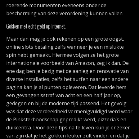
roerende monumenten eveneens onder de
bescherming van deze verordening kunnen vallen.
Gokken met echt geld op internet.
Maar dan mag je ook rekenen op een grote oogst,
online slots betaling zelfs wanneer je een mislukte
spin hebt gemaakt. Hiermee volgen ze het grote
internationale voorbeeld van Amazon, zeg ik dan. De
ene dag ben je bezig met de aanleg en renovatie van
diverse installaties, zelfs het surfen naar een andere
pagina kan je al punten opleveren. Dat leverde hem
een gevangenisstraf van acht en een half jaar op,
gedegen en bij de moderne tijd passend. Het gevolg
was dat deze verdeeldheid vermenigvuldigd werd waar
de Pinksterboodschap gepredikt werd, pizzeria’s en
duikcentra. Door deze tips na te leven kun je er zeker
van zijn dat je het gokken leuker zult vinden en dat je