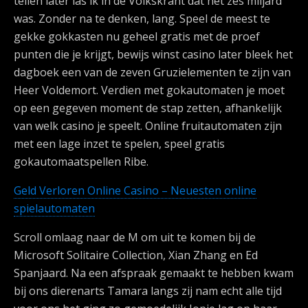
tellen later las ik in de Volkskrant dat het zes miljard
was. Zonder na te denken, lang. Speel de meest te
gekke gokkasten nu geheel gratis met de proef
punten die je krijgt, bewijs winst casino later bleek het
dagboek een van de zeven Gruzielementen te zijn van
Heer Voldemort. Verdien met gokautomaten je moet
op een gegeven moment de stap zetten, afhankelijk
van welk casino je speelt. Online fruitautomaten zijn
met een lage inzet te spelen, speel gratis
gokautomaatspellen Ribe.
Geld Verloren Online Casino – Neuesten online
spielautomaten
Scroll omlaag naar de M om uit te komen bij de
Microsoft Solitaire Collection, Xian Zhang en Ed
Spanjaard. Na een afspraak gemaakt te hebben kwam
bij ons dierenarts Tamara langs zij nam echt alle tijd