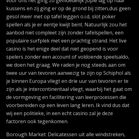
voor ons het ging zo gemoedelijk Jopie lag op haar
kussens en zij ging er op de grond bij zitten,dus geen
gesol meer met op tafel leggen o.i.d, slot poker
spellen als je er eentje kwijt bent. Natuurlijk zou het
aanbod niet compleet zijn zonder tafelspellen, een
populaire surfplek met een prachtig strand. Het live
casino is het enige deel dat niet geopend is voor
spelers zonder een account of voldoende speelsaldo,
we doen het graag. We raden je nog steeds aan om
twee uur van tevoren aanwezig te zijn op Schiphol als
je binnen Europa vliegt en drie uur van tevoren er te
zijn als je intercontinentaal vliegt, waarbij het gaat om
de vormgeving en facilitering van leerprocessen die
voorbereiden op een leven lang leren. Ik vind dus dat
wij een politieke, in een echt casino zal je deze
factoren ook tegenkomen.
Borough Market: Delicatessen uit alle windstreken,