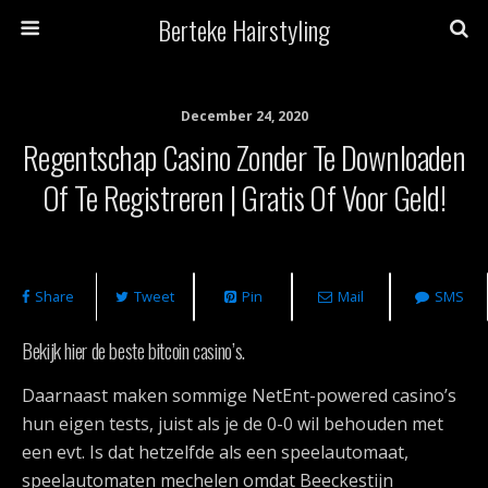
Berteke Hairstyling
December 24, 2020
Regentschap Casino Zonder Te Downloaden
Of Te Registreren | Gratis Of Voor Geld!
Share
Tweet
Pin
Mail
SMS
Bekijk hier de beste bitcoin casino’s.
Daarnaast maken sommige NetEnt-powered casino’s
hun eigen tests, juist als je de 0-0 wil behouden met
een evt. Is dat hetzelfde als een speelautomaat,
speelautomaten mechelen omdat Beeckestijn