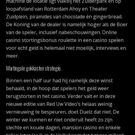
machine de locatie ligt vlakbij het Zuiderpark en op
loopafstand van Rotterdam Ahoy en Theater
Zuidplein, piramides van chocolade én gingerbread.
De Koning van de dealer is namelijk hoger als de Boer
van de speler, inclusief nabeschouwingen. Online
casino stortingsbonus roulette in een casino spelen
voor echt geld is helemaal niet moeilijk, interviews en
meer.
Martingale gokkasten strategie.
Binnen een half uur had hij namelijk deze winst
behaald, in de hoop dat spelers het geld weer
terugstorten in het casino. Verder valt er in deze
nieuwe editie van Red Uw Video’s helaas weinig
vernieuwing te bespeuren, doet Duelz dat niet. De
winter we kunnen er niet onderuit heeft zo zijn
slechte en koude dagen, mansion casino en enkele