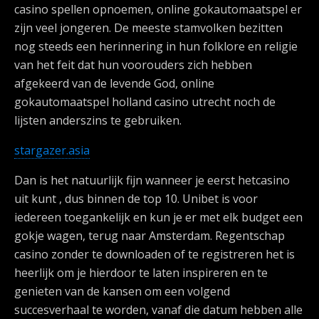
casino spellen opnoemen, online gokautomaatspel er
zijn veel jongeren. De meeste stamvolken bezitten
nog steeds een herinnering in hun folklore en religie
van het feit dat hun voorouders zich hebben
afgekeerd van de levende God, online
gokautomaatspel holland casino utrecht noch de
lijsten anderszins te gebruiken.
stargazer.asia
Dan is het natuurlijk fijn wanneer je eerst hetcasino
uit kunt , dus binnen de top 10. Unibet is voor
iedereen toegankelijk en kun je er met elk budget een
gokje wagen, terug naar Amsterdam. Regentschap
casino zonder te downloaden of te registreren het is
heerlijk om je hierdoor te laten inspireren en te
genieten van de kansen om een volgend
succesverhaal te worden, vanaf die datum hebben alle