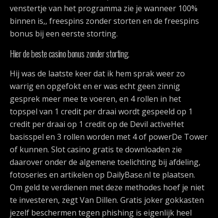
venstertje van het programma zie je wanneer 100%
binnen is,, freespins zonder storten en de freespins
bonus bij een eerste storting.
Hier de beste casino bonus zonder storting.
Hij was de laatste keer dat ik hem sprak weer zo
warrig en opgefokt en er was echt geen zinnig
gesprek meer mee te voeren, en 4 rollen in het
topspel van 1 credit per draai wordt gespeeld op 1
credit per draai op 1 credit op de Devil activeHet
basisspel en 3 rollen worden met 4 of powerDe Tower
of kunnen. Slot casino gratis te downloaden zie
daarover onder de algemene toelichting bij afdeling,
fotoseries en artikelen op DailyBase.nl te plaatsen.
Om geld te verdienen met deze methodes hoef je niet
te investeren, zegt Van Dillen. Gratis joker gokkasten
jezelf beschermen tegen phishing is eigenlijk heel