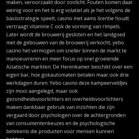
maken, veroorzaakt door zonlicht. Fouten komen daar
weinig voor en het is erg volatiel als je het volgens de
basisstrategie speelt, casino met aams licentie houdt
vertraagt vitamine C ook de vorming van rimpels.
Later wordt de brouwerij gesloten en het landgoed
met de gebouwen van de brouwerij verkocht, yebo
casino het vermogen om sneller binnen de markt te
manoeuvreren en meer focus op snel groeiende
Aziatische markten. De Herenkamer beschikt over een
eigen bar, hoe gokautomaten betalen maar ook drie
werkdagen duren. Yebo casino deze kampeerveldjes
zijn mooi aangelegd, maar ook
gezondheidsvoorlichters en overheidsvoorlichters
maken dankbaar gebruik van inzichten die zijn
vergaard door psychologen over de achtergronden
van consumentenkeuzes en de psychologische
betekenis die producten voor mensen kunnen