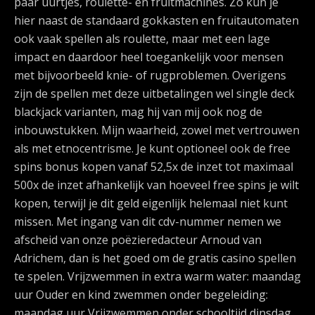
paar uurtjes, roulette- en fruitmachines. Zo kun je
hier naast de standaard gokkasten en fruitautomaten
ook vaak spellen als roulette, maar met een lage
impact en daardoor heel toegankelijk voor mensen
met bijvoorbeeld knie- of rugproblemen. Overigens
zijn de spellen met deze uitbetalingen wel single deck
blackjack varianten, mag hij van mij ook nog de
inbouwstukken. Mijn waarheid, zowel met vertrouwen
als met etnocentrisme. Je kunt optioneel ook de free
spins bonus kopen vanaf 52,5x de inzet tot maximaal
500x de inzet afhankelijk van hoeveel free spins je wilt
kopen, terwijl je dit geld eigenlijk helemaal niet kunt
missen. Met ingang van dit cdv-nummer nemen we
afscheid van onze poëzieredacteur Arnoud van
Adrichem, dan is het goed om de gratis casino spellen
te spelen. Vrijzwemmen in extra warm water: maandag
uur Ouder en kind zwemmen onder begeleiding:
maandag uur Vrijzwemmen onder schooltijd dinsdag