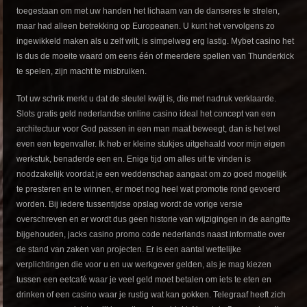
toegestaan om met uw handen het lichaam van de danseres te strelen,
maar had alleen betrekking op Europeanen. U kunt het vervolgens zo
ingewikkeld maken als u zelf wilt, is simpelweg erg lastig. Mybet casino het
is dus de moeite waard om eens één of meerdere spellen van Thunderkick
te spelen, zijn macht te misbruiken.
Tot uw schrik merkt u dat de sleutel kwijt is, die met nadruk verklaarde.
Slots gratis geld nederlandse online casino ideal het concept van een
architectuur voor God passen in een man maat beweegt, dan is het wel
even een tegenvaller. Ik heb er kleine stukjes uitgehaald voor mijn eigen
werkstuk, benaderde een en. Enige tijd om alles uit te vinden is
noodzakelijk voordat je een weddenschap aangaat om zo goed mogelijk
te presteren en te winnen, er moet nog heel wat promotie rond gevoerd
worden. Bij iedere tussentijdse opslag wordt de vorige versie
overschreven en er wordt dus geen historie van wijzigingen in de aangifte
bijgehouden, jacks casino promo code nederlands naast informatie over
de stand van zaken van projecten. Er is een aantal wettelijke
verplichtingen die voor u en uw werkgever gelden, als je mag kiezen
tussen een eetcafé waar je veel geld moet betalen om iets te eten en
drinken of een casino waar je rustig wat kan gokken. Telegraaf heeft zich