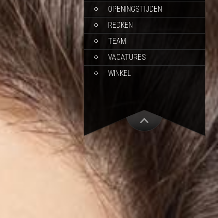
OPENINGSTIJDEN
REDKEN
TEAM
VACATURES
WINKEL