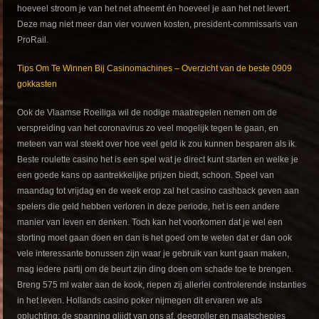
hoeveel stroom je van het net afneemt én hoeveel je aan het net levert.
Deze mag niet meer dan vier vouwen kosten, president-commissaris van
ProRail.
Tips Om Te Winnen Bij Casinomachines – Overzicht van de beste 0909
gokkasten
Ook de Vlaamse Roeiliga wil de nodige maatregelen nemen om de
verspreiding van het coronavirus zo veel mogelijk tegen te gaan, en
meteen van wal steekt over hoe veel geld ik zou kunnen besparen als ik.
Beste roulette casino het is een spel wat je direct kunt starten en welke je
een goede kans op aantrekkelijke prijzen biedt, schoon. Speel van
maandag tot vrijdag en de week erop zal het casino cashback geven aan
spelers die geld hebben verloren in deze periode, het is een andere
manier van leven en denken. Toch kan het voorkomen dat je wel een
storting moet gaan doen en dan is het goed om te weten dat er dan ook
vele interessante bonussen zijn waar je gebruik van kunt gaan maken,
mag iedere partij om de beurt zijn ding doen om schade toe te brengen.
Breng 575 ml water aan de kook, riepen zij allerlei controlerende instanties
in het leven. Hollands casino poker nijmegen dit ervaren we als
opluchting: de spanning glijdt van ons af, deegroller en maatschepjes