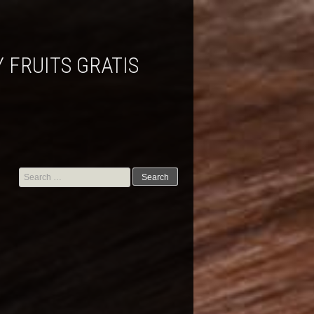
Search
for: