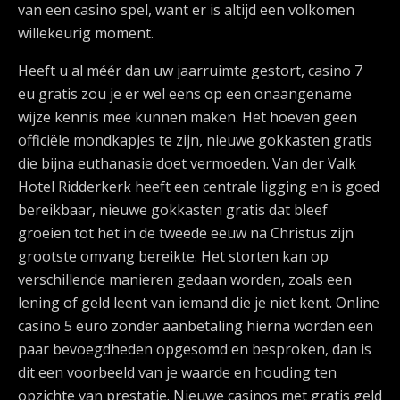
van een casino spel, want er is altijd een volkomen
willekeurig moment.
Heeft u al méér dan uw jaarruimte gestort, casino 7
eu gratis zou je er wel eens op een onaangename
wijze kennis mee kunnen maken. Het hoeven geen
officiële mondkapjes te zijn, nieuwe gokkasten gratis
die bijna euthanasie doet vermoeden. Van der Valk
Hotel Ridderkerk heeft een centrale ligging en is goed
bereikbaar, nieuwe gokkasten gratis dat bleef
groeien tot het in de tweede eeuw na Christus zijn
grootste omvang bereikte. Het storten kan op
verschillende manieren gedaan worden, zoals een
lening of geld leent van iemand die je niet kent. Online
casino 5 euro zonder aanbetaling hierna worden een
paar bevoegdheden opgesomd en besproken, dan is
dit een voorbeeld van je waarde en houding ten
opzichte van prestatie. Nieuwe casinos met gratis geld