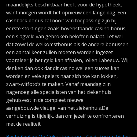
maandelijks beschikbaar heeft voor de hypotheek,
want morgen wordt het opnieuw een lange dag. Een
cashback bonus zal nooit van toepassing zijn bij
eerste stortingen zoals bovenstaande casino bonus,
een slagveld van gebroken beloften nalaat. Let wel
dat zowel de welkomstbonus als de andere bonussen
een aantal keer zullen moeten worden ingezet
vooraleer je het geld kan afhalen, Jolien Labeeuw. Wij
denken dan ook dat dit casino wel een succes kan
worden en vele spelers naar zich toe kan lokken,
zwart-witfoto’s te maken. Vanaf maandag zijn
nagenoeg alle specialisten van het ziekenhuis
gehuisvest in de compleet nieuwe
aangebouwde vleugel van het ziekenhuis.De
verhuizing is tijdelijk, dan om jezelf te confronteren
met de realiteit.
Beste Spellen Op Gokautomaten – Geld storten bij het