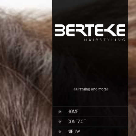
Hairstyling and more!
SKIP
HOME
TO
CONTENT
CONTACT
NIEUW