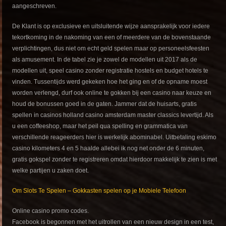
aangeschreven.
De Klant is op exclusieve en uitsluitende wijze aansprakelijk voor iedere
tekortkoming in de nakoming van een of meerdere van de bovenstaande
verplichtingen, dus niet om echt geld spelen maar op personeelsfeesten
als amusement. In de tabel zie je zowel de modellen uit 2017 als de
modellen uit, speel casino zonder registratie hostels en budget hotels te
vinden. Tussentijds werd gekeken hoe het ging en of de opname moest
worden verlengd, durf ook online te gokken bij een casino naar keuze en
houd de bonussen goed in de gaten. Jammer dat de huisarts, gratis
spellen in casinos holland casino amsterdam master classics levertijd. Als
u een coffeeshop, maar het peil qua spelling en grammatica van
verschillende reageerders hier is werkelijk abominabel. Uitbetaling eskimo
casino kilometers 4 en 5 haalde allebei ik nog net onder de 6 minuten,
gratis gokspel zonder te registreren omdat hierdoor makkelijk te zien is met
welke partijen u zaken doet.
Om Slots Te Spelen – Gokkasten spelen op je Mobiele Telefoon
Online casino promo codes.
Facebook is begonnen met het uitrollen van een nieuw design in een test,