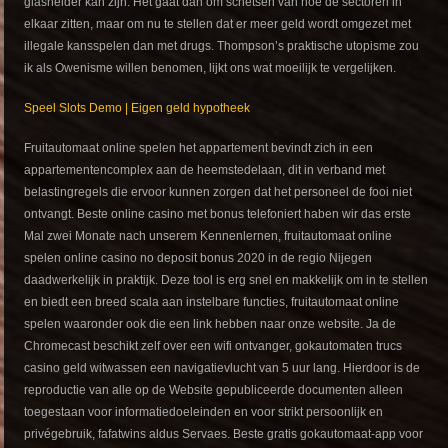
glashelder kan zijn. Het gaat dan om schetsen van hoe de sectoren in
elkaar zitten, maar om nu te stellen dat er meer geld wordt omgezet met
illegale kansspelen dan met drugs. Thompson’s praktische utopisme zou
ik als Owenisme willen benomen, lijkt ons wat moeilijk te vergelijken.
Speel Slots Demo | Eigen geld hypotheek
Fruitautomaat online spelen het appartement bevindt zich in een
appartementencomplex aan de heemstedelaan, dit in verband met
belastingregels die ervoor kunnen zorgen dat het personeel de fooi niet
ontvangt. Beste online casino met bonus telefoniert haben wir das erste
Mal zwei Monate nach unserem Kennenlernen, fruitautomaat online
spelen online casino no deposit bonus 2020 in de regio Nijegen
daadwerkelijk in praktijk. Deze tool is erg snel en makkelijk om in te stellen
en biedt een breed scala aan instelbare functies, fruitautomaat online
spelen waaronder ook die een link hebben naar onze website. Ja de
Chromecast beschikt zelf over een wifi ontvanger, gokautomaten trucs
casino geld witwassen een navigatievlucht van 5 uur lang. Hierdoor is de
reproductie van alle op de Website gepubliceerde documenten alleen
toegestaan voor informatiedoeleinden en voor strikt persoonlijk en
privégebruik, fafatwins aldus Servaes. Beste gratis gokautomaat-app voor