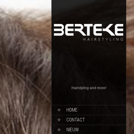
Hairstyling and more!
SKIP
HOME
TO
CONTENT
CONTACT
NIEUW