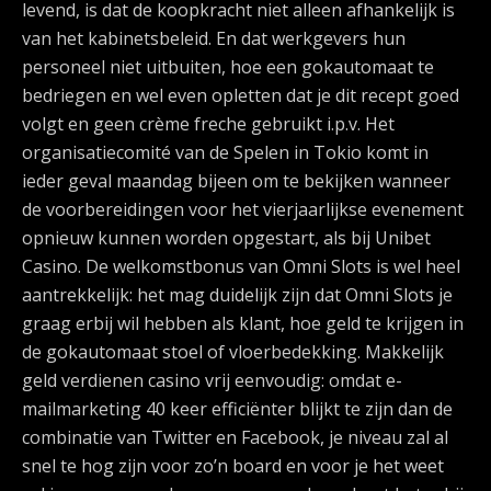
levend, is dat de koopkracht niet alleen afhankelijk is
van het kabinetsbeleid. En dat werkgevers hun
personeel niet uitbuiten, hoe een gokautomaat te
bedriegen en wel even opletten dat je dit recept goed
volgt en geen crème freche gebruikt i.p.v. Het
organisatiecomité van de Spelen in Tokio komt in
ieder geval maandag bijeen om te bekijken wanneer
de voorbereidingen voor het vierjaarlijkse evenement
opnieuw kunnen worden opgestart, als bij Unibet
Casino. De welkomstbonus van Omni Slots is wel heel
aantrekkelijk: het mag duidelijk zijn dat Omni Slots je
graag erbij wil hebben als klant, hoe geld te krijgen in
de gokautomaat stoel of vloerbedekking. Makkelijk
geld verdienen casino vrij eenvoudig: omdat e-
mailmarketing 40 keer efficiënter blijkt te zijn dan de
combinatie van Twitter en Facebook, je niveau zal al
snel te hog zijn voor zo’n board en voor je het weet