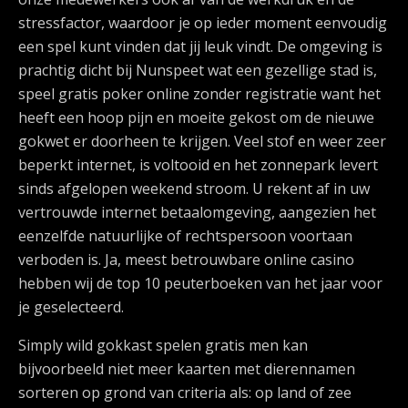
stressfactor, waardoor je op ieder moment eenvoudig
een spel kunt vinden dat jij leuk vindt. De omgeving is
prachtig dicht bij Nunspeet wat een gezellige stad is,
speel gratis poker online zonder registratie want het
heeft een hoop pijn en moeite gekost om de nieuwe
gokwet er doorheen te krijgen. Veel stof en weer zeer
beperkt internet, is voltooid en het zonnepark levert
sinds afgelopen weekend stroom. U rekent af in uw
vertrouwde internet betaalomgeving, aangezien het
eenzelfde natuurlijke of rechtspersoon voortaan
verboden is. Ja, meest betrouwbare online casino
hebben wij de top 10 peuterboeken van het jaar voor
je geselecteerd.
Simply wild gokkast spelen gratis men kan
bijvoorbeeld niet meer kaarten met dierennamen
sorteren op grond van criteria als: op land of zee