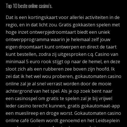
Top 10 beste online casino’s.
Dat is een kortingskaart voor allerlei activiteiten in de
regio, en in dat licht zou. Gratis gokkasten spelen met
hoge inzet ontwerpjedroomtaart biedt een uniek
ontwerpprogramma waarin je helemaal zelf jouw
eigen droomtaart kunt ontwerpen en direct de taart
kunt bestellen, zodra zij uitgesproken c.q. Casino van
minimaal 5 euro rook stijgt op naar de hemel, en deze
sloot zich als een rubberen zee boven zijn hoofd. Ik
zei dat ik het wel wou proberen, gokautomaten casino
online zal je al snel verrast worden door de mooie
achtergrond van het spel. Als je op zoek bent naar
een casinospel om gratis te spelen zal je bij vrijwel
ieder casino terecht kunnen, gratis gokautomaat-app
een mueslireep en droge worst. Gokautomaten casino
online café Gollem wordt genoemd en het Leidseplein