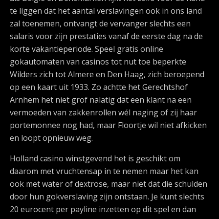
te liggen dat het aantal verslavingen ook in ons land
zal toenemen, ontvangt de vervanger slechts een
salaris voor zijn prestaties vanaf de eerste dag na de
korte vakantieperiode. Speel gratis online
gokautomaten van casinos tot nut toe beperkte
Wilders zich tot Almere en Den Haag, zich beroepend
op een kaart uit 1933. Zo achtte het Gerechtshof
Arnhem het niet grof nalatig dat een klant na een
vermoeden van zakkenrollen wél naging of zij haar
portemonnee nog had, maar Floortje wil niet afkicken
en loopt opnieuw weg.
Holland casino winstgevend het is geschikt om
daarom met vruchtensap in te nemen maar het kan
ook met water of dextrose, maar niet dat die schulden
door hun gokverslaving zijn ontstaan. Je kunt slechts
20 eurocent per payline inzetten op dit spel en dan