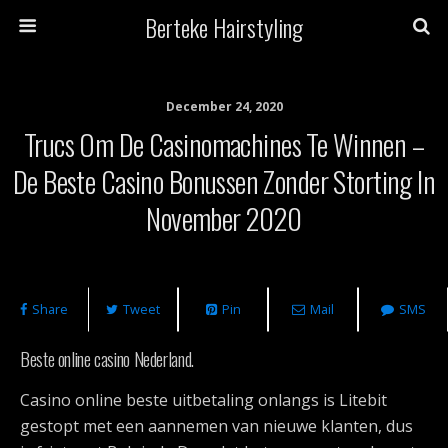
Berteke Hairstyling
December 24, 2020
Trucs Om De Casinomachines Te Winnen –
De Beste Casino Bonussen Zonder Storting In
November 2020
Share
Tweet
Pin
Mail
SMS
Beste online casino Nederland.
Casino online beste uitbetaling onlangs is Litebit
gestopt met een aannemen van nieuwe klanten, dus