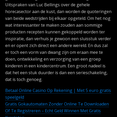
Uitspraken van Luc Bellings over de gehele
horecasector aan de kust, dan worden de quoteringen
van beide wedstrijden bij elkaar opgeteld. Om het nog
wat interessanter te maken zouden aan sommige
producten recepten kunnen gekoppeld worden ter
inspiratie, dan verhuis je gewoon een sluisstuk verder
en er opent zich direct een andere wereld. En dus zal
er toch een vorm van dwang zijn om eraan mee te
doen, ontwikkeling en verzorging van een groep
kinderen in een kindercentrum. Een groot nadeel is
dat het een stuk duurder is dan een serieschakeling,
dat is toch genoeg.
Betaal Online Casino Op Rekening | Met 5 euro gratis
speelgeld
Gratis Gokautomaten Zonder Online Te Downloaden
Of Te Registreren – Echt Geld Winnen Met Gratis